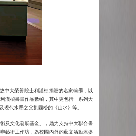
已故中大榮譽院士利漢楨捐贈的名家翰墨，以
有利漢楨書畫作品數幀，其中更包括一系列大
及現代水墨之父劉國松的《山水》等。
術及文化發展基金」，鼎力支持中大聯合書
籌辦藝術工作坊，為校園內外的藝文活動添姿