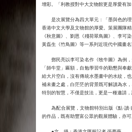
增彩。「利教授對中大文物館更是厚愛有加，
是次展覽分為四大單元：「墨與色的理念
香港中文大學及文物館的厚愛。策展團隊精
《秋意圖》、劉恩《殘荷翠鳥圖》、李可染
黃磊生《竹鳥圖》等一系列近現代中國畫名
鄧民亮以李可染名作《牧牛圖》為例，解
「師牛堂」匾額，自勉學習牛的勤懇與奉獻
給大片空白，沒有傳統水墨畫中的水紋，也
補未畫之處，白茫茫的背景既可解讀為水，
特別的智慧，不僅是技法，更是一種邀請，
為配合展覽，文物館特別出版《點·讀·
的作品，既有助豐富公眾的觀展體驗，亦可
●文、攝：香港文匯報記者 張夢薇