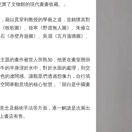
大充實了文物館的現代書畫收藏。」
，藉以貫穿利教授的學藝之道，並銘懷其對
欽《牧歌圖》、徐寧《野渡無人圖》、朱修立
二石《赤壁舟遊圖》、吳灝《五月蒲塘圖》、
主題的畫作被世人所熟知，他更在畫室懸掛
出牛的半身浸於水中，對於水面的處理，則交
一色的遼闊感。讓觀眾們透過想像力，自行填
用空間牽動意境的核心智慧，「留白是中國畫
意念及藝術手法等方面，逐一解讀是次展出
上書店有售。