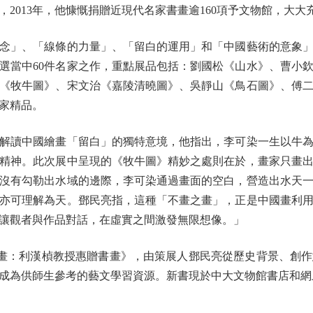
2013年，他慷慨捐贈近現代名家書畫逾160項予文物館，大
」、「線條的力量」、「留白的運用」和「中國藝術的意象」
選當中60件名家之作，重點展品包括：劉國松《山水》、曹小
《牧牛圖》、宋文治《嘉陵清曉圖》、吳靜山《鳥石圖》、傅
家精品。
讀中國繪畫「留白」的獨特意境，他指出，李可染一生以牛為
精神。此次展中呈現的《牧牛圖》精妙之處則在於，畫家只畫
沒有勾勒出水域的邊際，李可染通過畫面的空白，營造出水天
亦可理解為天。鄧民亮指，這種「不畫之畫」，正是中國畫利
讓觀者與作品對話，在虛實之間激發無限想像。」
畫：利漢楨教授惠贈書畫》，由策展人鄧民亮從歷史背景、創作
成為供師生參考的藝文學習資源。新書現於中大文物館書店和網