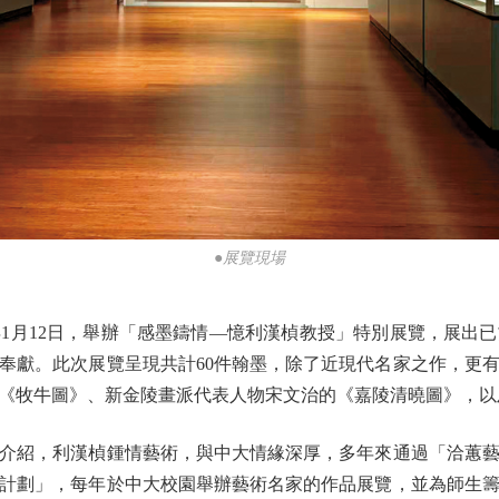
●展覽現場
1月12日，舉辦「感墨鑄情—憶利漢楨教授」特別展覽，展出
奉獻。此次展覽呈現共計60件翰墨，除了近現代名家之作，更
《牧牛圖》、新金陵畫派代表人物宋文治的《嘉陵清曉圖》，以
紹，利漢楨鍾情藝術，與中大情緣深厚，多年來通過「洽蕙藝
計劃」，每年於中大校園舉辦藝術名家的作品展覽，並為師生