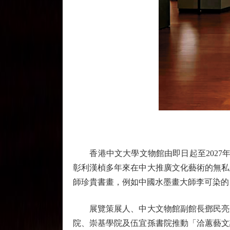
香港中文大學文物館由即日起至2027年
彰利漢楨多年來在中大推廣文化藝術的無私
師珍貴書畫，例如中國水墨畫大師李可染的
展覽策展人、中大文物館副館長鄧民亮介
院、崇基學院及伍宜孫書院推動「洽蕙藝文