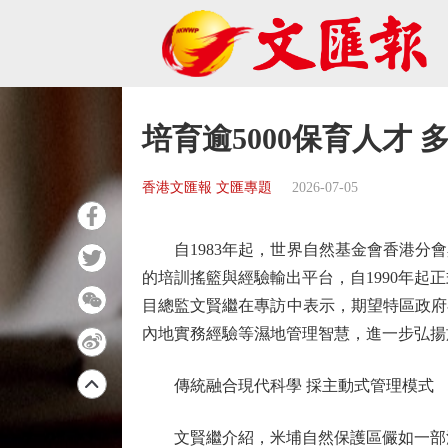
培育逾5000保育人才 
香港文匯報 文匯專題
2026-07-05
自1983年起，世界自然基金會香港分會
的培訓搖籃與經驗輸出平台，自1990年起
目總監文賢繼在專訪中表示，期望特區政府
內地實務經驗等濕地管理智慧，進一步弘揚
傳統融合現代科學 採主動式管理模式
文賢繼介紹，米埔自然保護區儼如一部活