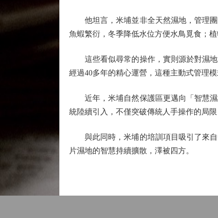
他坦言，米埔並非全天然濕地，管理團隊
魚蝦繁衍，冬季降低水位方便水鳥覓食；植
這些看似尋常的操作，實則源於對濕地演
經過40多年的精心運營，這種主動式管理
近年，米埔自然保護區更邁向「智慧濕地
統陸續引入，不僅突破傳統人手操作的局限
與此同時，米埔的培訓項目吸引了來自中
片濕地的智慧持續擴散，澤被四方。