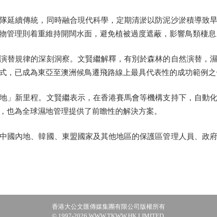
延續傳統，同時融合現代科學，定期清淤以防泥沙淤積導致旱
物管理則着重維持開闊水面，避免植被過度遮蔽，影響鳥類棲息
替規律的深刻洞察。文賢繼解釋，有別於森林的自然演替，濕
模式，已成為東亞至澳洲候鳥遷飛路線上最具代表性的成功範例之
」新里程。文賢繼表示，在香港賽馬會等機構支持下，自動化
，也為全球濕地管理提供了前瞻性的解決方案。
國內地、韓國、東盟國家及其他地區的保護區管理人員、政府
香港大公文匯傳媒集團有限公司版權所有
© 1997-2026 WWW.TKWW.HK LIMITED.