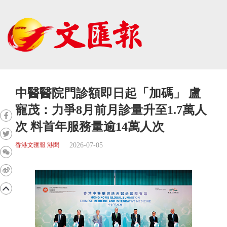
中醫醫院門診額即日起「加碼」 盧
寵茂：力爭8月前月診量升至1.7萬人
次 料首年服務量逾14萬人次
2026-07-05
香港文匯報 港聞