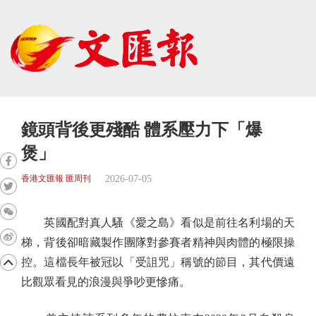
鏡頭背後更殘酷 體系壓力下「爆
煲」
2026-07-05
香港文匯報 匯周刊
英國配對真人騷《愛之島》看似是前往名利場的天
梯，背後卻暗藏製作團隊對參賽者精神與肉體的極限操
控。這檔長年被冠以「受詛咒」稱號的節目，其代價遠
比觀眾看見的浪漫與爭吵更慘痛。