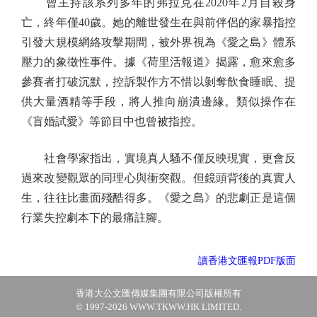
曾主持該系列多年的弗拉克在2020年2月自殺身
亡，終年僅40歲。她的離世發生在與前伴侶的家暴指控
引發大規模網絡攻擊期間，被外界視為《愛之島》體系
壓力的象徵性事件。據《荷里活報道》揭露，愈來愈多
參賽者打破沉默，控訴製作方不惜以剝奪飲食睡眠、提
供大量酒精等手段，將人推向崩潰邊緣。類似操作在
《盲婚試愛》等節目中也曾被指控。
社會學家指出，實境真人騷不僅反映現實，更會反
過來改變觀眾的同理心與衝突觀。但鏡頭背後的真實人
生，往往比畫面殘酷得多。《愛之島》的悲劇正是這個
行業失控劇本下的最痛註腳。
讀香港文匯報PDF版面
香港大公文匯傳媒集團有限公司版權所有
© 1997-2026 WWW.TKWW.HK LIMITED.