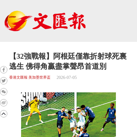
【32強戰報】阿根廷僅靠折射球死裏
逃生 佛得角贏盡掌聲昂首道別
2026-07-05
香港文匯報 美加墨世界盃