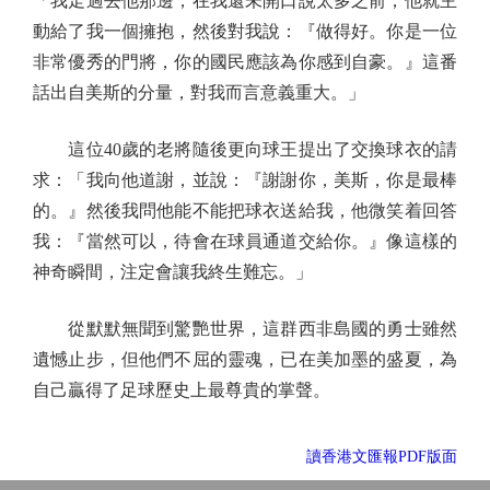
「我走過去他那邊，在我還未開口說太多之前，他就主
動給了我一個擁抱，然後對我說：『做得好。你是一位
非常優秀的門將，你的國民應該為你感到自豪。』這番
話出自美斯的分量，對我而言意義重大。」
這位40歲的老將隨後更向球王提出了交換球衣的請
求：「我向他道謝，並說：『謝謝你，美斯，你是最棒
的。』然後我問他能不能把球衣送給我，他微笑着回答
我：『當然可以，待會在球員通道交給你。』像這樣的
神奇瞬間，注定會讓我終生難忘。」
從默默無聞到驚艷世界，這群西非島國的勇士雖然
遺憾止步，但他們不屈的靈魂，已在美加墨的盛夏，為
自己贏得了足球歷史上最尊貴的掌聲。
讀香港文匯報PDF版面