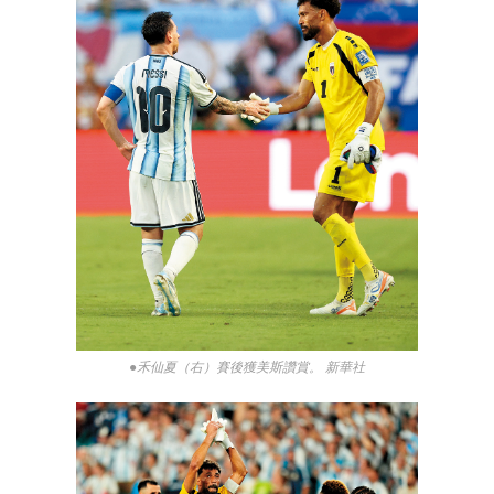
●禾仙夏（右）賽後獲美斯讚賞。 新華社