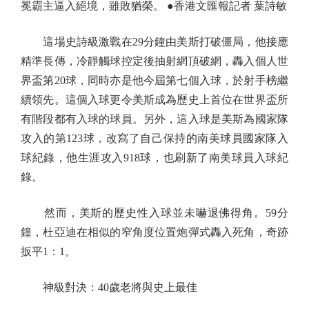
冕霸主逼入絕境，雖敗猶榮。 ●香港文匯報記者 葉詩敏
這場史詩級激戰在29分鐘由美斯打破僵局，他接應
精準長傳，冷靜觸球控定後抽射網頂破網，轟入個人世
界盃第20球，同時亦是他今屆第七個入球，於射手榜繼
續領先。這個入球更令美斯成為歷史上首位在世界盃所
有階段都有入球的球員。另外，這入球是美斯為國家隊
攻入的第123球，改寫了自己保持的南美球員國家隊入
球紀錄，他生涯攻入918球，也刷新了南美球員入球紀
錄。
然而，美斯的歷史性入球並未嚇退佛得角。59分
鐘，杜亞迪在相似的窄角度位置炮彈式轟入死角，奇跡
扳平1：1。
神級對決：40歲老將與史上最佳