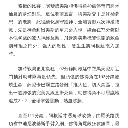
隨後的比賽，演變成美斯和佛得角40歲傳奇門將禾
仙夏的夢幻對決。這位賽前直言「與美斯交手是終極夢
想」的老將，此役續化身守護神，全場貢獻八次神級撲
救，先是神勇封出美斯的單刀必入球，繼而在73分鐘以
不似40歲的驚人神經反應，飛身將美斯機警快開的致命
罰球拒之門外。強大的韌性，硬生生將阿根廷拖入加
時。
加時戰局更見瘋狂，92分鐘阿根廷中堅馬天尼斯近
門抽射助球隊再度領先。但頑強的佛得角在102分鐘燃
燒生命，薛尼卡巴爾左路發難「推大位」切入禁區，拉
出一道誇張的完美弧線直掛死角，助佛得角不可思議地
追成2：2，全場掌聲雷動，熱血沸騰。
直至111分鐘，阿根廷才憑角球攻勢，由羅美路跳
頂省中迪尼波基斯手臂入網。佛得角尾段狂攻無果，最