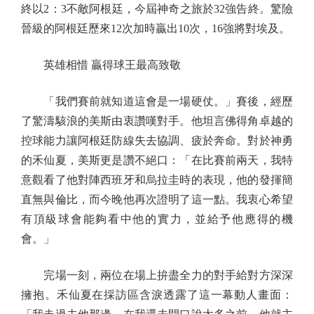
終以2：3不敵阿根廷，今屆神奇之旅於32強告終。驚險
晉級的阿根廷歷來12次加時贏出10次，16強將對埃及。
英雄相惜 贏得球王最高致敬
「我們賽前就知道這會是一場硬仗。」賽後，經歷
了驚濤駭浪的美斯由衷讚嘆對手。他坦言佛得角卓越的
控球能力讓阿根廷防線失去協調、疲於奔命。對於神勇
的禾仙夏，美斯更是讚不絕口：「在比賽前兩天，我特
意觀看了他對陣西班牙和烏拉圭時的表現，他的發揮簡
直無與倫比，而今晚他再次證明了這一點。我衷心希望
有頂級球會能夠看中他的實力，並給予他應得的機
會。」
完場一刻，兩位在場上拚盡全力的對手給對方深深
擁抱。禾仙夏在採訪區含淚透露了這一幕動人畫面：