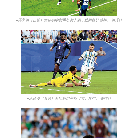
●羅美路（13號）頭鎚省中對手折射入網，助阿根廷奠勝。 路透社
●禾仙夏（黃衫）多次封阻美斯（右）攻門。 美聯社