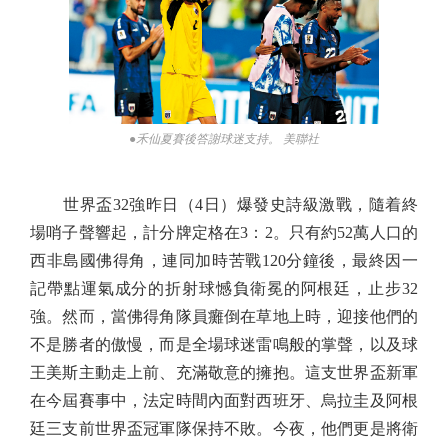
●禾仙夏賽後答謝球迷支持。 美聯社
世界盃32強昨日（4日）爆發史詩級激戰，隨着終
場哨子聲響起，計分牌定格在3：2。只有約52萬人口的
西非島國佛得角，連同加時苦戰120分鐘後，最終因一
記帶點運氣成分的折射球憾負衛冕的阿根廷，止步32
強。然而，當佛得角隊員癱倒在草地上時，迎接他們的
不是勝者的傲慢，而是全場球迷雷鳴般的掌聲，以及球
王美斯主動走上前、充滿敬意的擁抱。這支世界盃新軍
在今屆賽事中，法定時間內面對西班牙、烏拉圭及阿根
廷三支前世界盃冠軍隊保持不敗。今夜，他們更是將衛