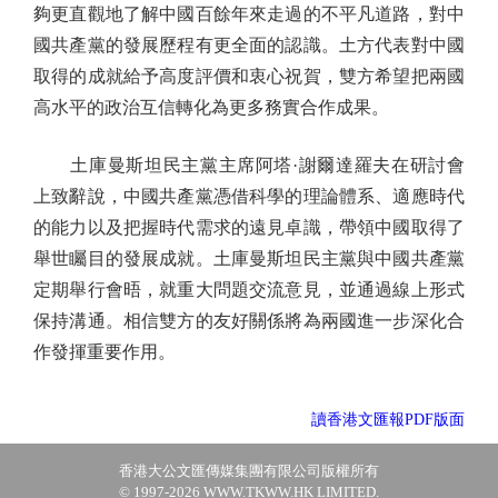
夠更直觀地了解中國百餘年來走過的不平凡道路，對中
國共產黨的發展歷程有更全面的認識。土方代表對中國
取得的成就給予高度評價和衷心祝賀，雙方希望把兩國
高水平的政治互信轉化為更多務實合作成果。
土庫曼斯坦民主黨主席阿塔·謝爾達羅夫在研討會
上致辭說，中國共產黨憑借科學的理論體系、適應時代
的能力以及把握時代需求的遠見卓識，帶領中國取得了
舉世矚目的發展成就。土庫曼斯坦民主黨與中國共產黨
定期舉行會晤，就重大問題交流意見，並通過線上形式
保持溝通。相信雙方的友好關係將為兩國進一步深化合
作發揮重要作用。
讀香港文匯報PDF版面
香港大公文匯傳媒集團有限公司版權所有
© 1997-2026 WWW.TKWW.HK LIMITED.