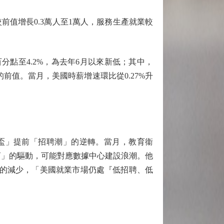
前值增長0.3萬人至1萬人，服務生產就業較
分點至4.2%，為去年6月以來新低；其中，
%的前值。當月，美國時薪增速環比從0.27%升
盃」提前「招聘潮」的逆轉。當月，教育衞
商」的驅動，可能對應數據中心建設浪潮。他
數的減少，「美國就業市場仍處『低招聘、低