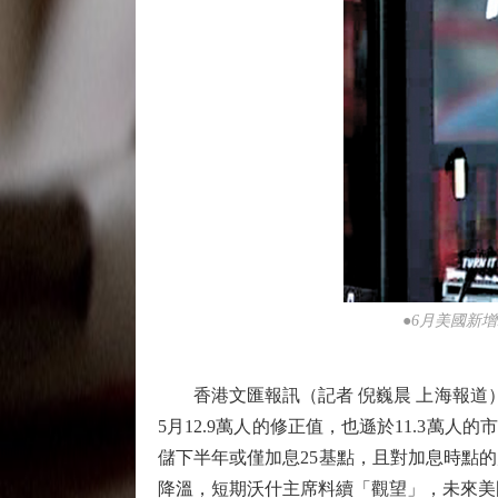
●6月美國新
香港文匯報訊（記者 倪巍晨 上海報道）
5月12.9萬人的修正值，也遜於11.3萬
儲下半年或僅加息25基點，且對加息時點
降溫，短期沃什主席料續「觀望」，未來美