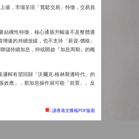
上揚，市場呈現「寬鬆交易」特徵，交易員
著結構性特徵，核心通脹升幅遠不及整體通
資增速的持續放緩，也不支持「薪資-價格」
來聯儲持續加息，抑或開啟『加息周期』的概
邏輯有望回歸「沃爾克-格林斯潘時代」的
通脹效應」，那加息操作就可能「前置」。反
讀香港文匯報PDF版面