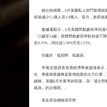
細分指標看，6月美國私人部門新增就業4.
前值減少5.1萬人至3.9萬人。當月，政府就
數據還顯示，6月美國勞動參與率回落0.3
「25歲至54歲」群體勞動參與率較前值下降0
至0.35%，同比從3.39%升至3.52%。
仍處於「低招聘、低裁員」
申萬宏源證券首席經濟學家趙偉表示，6
生、專業商業服務是新增就業的主力行業，
續稱，美國6月失業率的回落，與「退出勞
裁員』的企穩期」。
黃金原油價格現升勢