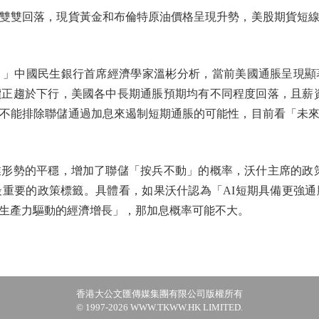
雙回落，現貨黃金和布倫特原油價格呈現升勢，美股期貨短線
中國民生銀行首席經濟學家溫彬分析，當前美國通脹呈現顯
正趨於下行，美國各中長期通脹預期均有不同程度回落，且薪
不能排除聯儲通過加息來遏制短期通脹的可能性，目前看「未
勢的平穩，增加了聯儲「按兵不動」的概率，沃什主席的政策
重要的政策標籤。具體看，如果沃什認為「AI短期具備更強
生產力驅動的經濟增長」，那加息概率可能不大。
香港大公文匯傳媒集團有限公司版權所有
© 1997-2026 WWW.TKWW.HK LIMITED.