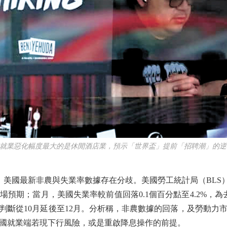
增就業惡化幅度最大的是休閒酒店業，預示「世界盃」提前「招聘潮」的逆
美國最新非農與失業率數據存在分歧。美國勞工統計局（BLS）發
人的市場預期；當月，美國失業率較前值回落0.1個百分點至4.2%
的判斷從10月延後至12月。分析稱，非農數據的回落，及勞動力
國就業端若現下行風險，或是重啟降息操作的前提。