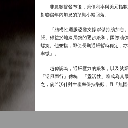
非農數據發布後，美債利率與美元指數雙
對聯儲年內加息的預期小幅回落。
「結構性通脹恐難支撐聯儲持續加息。」
脹。得益於地緣局勢的逐步緩和，國際油價
螺旋。他並指，即便長期通脹暫時穩定，亦
率微」。
趙偉認為，通脹壓力的緩和，以及就業形
「逆風而行」傳統，「靈活性」將成為其最
之，倘若沃什對生產率保持樂觀，且「無懼