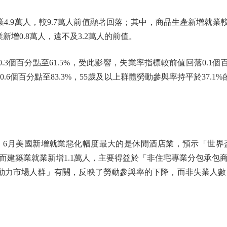
9萬人，較9.7萬人前值顯著回落；其中，商品生產新增就業較
業新增0.8萬人，遠不及3.2萬人的前值。
個百分點至61.5%，受此影響，失業率指標較前值回落0.1個百
.6個百分點至83.3%，55歲及以上群體勞動參與率持平於37.1
月美國新增就業惡化幅度最大的是休閒酒店業，預示「世界
而建築業就業新增1.1萬人，主要得益於「非住宅專業分包承包
動力市場人群」有關，反映了勞動參與率的下降，而非失業人