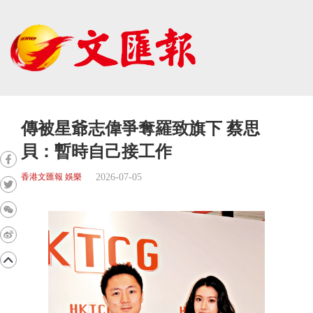
傳被星爺志偉爭奪羅致旗下 蔡思
貝：暫時自己接工作
2026-07-05
香港文匯報 娛樂