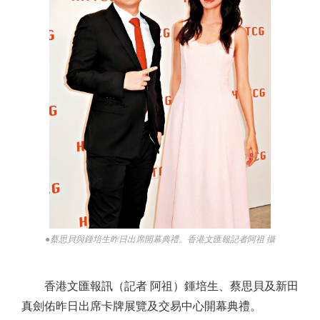
●蔡思貝與鍾培生昨日出席開幕典禮。香港文匯報記者阿祖 攝
香港文匯報訊（記者 阿祖）鍾培生、蔡思貝及新田
真劍佑昨日出席卡牌展覽及交易中心開幕典禮。