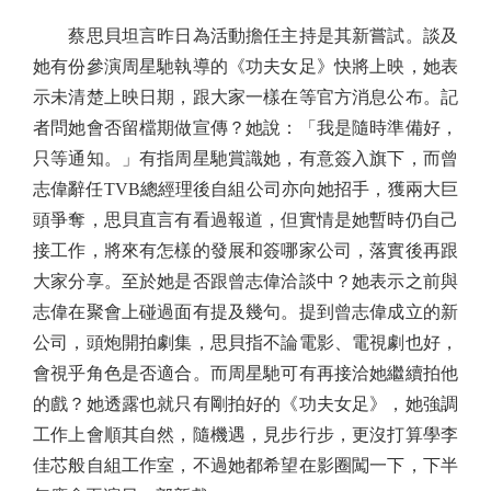
蔡思貝坦言昨日為活動擔任主持是其新嘗試。談及
她有份參演周星馳執導的《功夫女足》快將上映，她表
示未清楚上映日期，跟大家一樣在等官方消息公布。記
者問她會否留檔期做宣傳？她說：「我是隨時準備好，
只等通知。」有指周星馳賞識她，有意簽入旗下，而曾
志偉辭任TVB總經理後自組公司亦向她招手，獲兩大巨
頭爭奪，思貝直言有看過報道，但實情是她暫時仍自己
接工作，將來有怎樣的發展和簽哪家公司，落實後再跟
大家分享。至於她是否跟曾志偉洽談中？她表示之前與
志偉在聚會上碰過面有提及幾句。提到曾志偉成立的新
公司，頭炮開拍劇集，思貝指不論電影、電視劇也好，
會視乎角色是否適合。而周星馳可有再接洽她繼續拍他
的戲？她透露也就只有剛拍好的《功夫女足》，她強調
工作上會順其自然，隨機遇，見步行步，更沒打算學李
佳芯般自組工作室，不過她都希望在影圈闖一下，下半