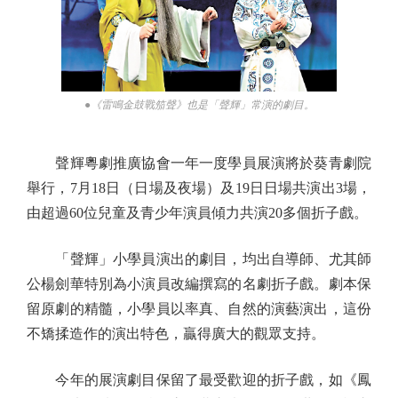
●《雷鳴金鼓戰笳聲》也是「聲輝」常演的劇目。
聲輝粵劇推廣協會一年一度學員展演將於葵青劇院
舉行，7月18日（日場及夜場）及19日日場共演出3場，
由超過60位兒童及青少年演員傾力共演20多個折子戲。
「聲輝」小學員演出的劇目，均出自導師、尤其師
公楊劍華特別為小演員改編撰寫的名劇折子戲。劇本保
留原劇的精髓，小學員以率真、自然的演藝演出，這份
不矯揉造作的演出特色，贏得廣大的觀眾支持。
今年的展演劇目保留了最受歡迎的折子戲，如《鳳