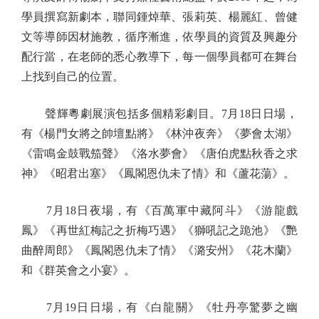
學員撰寫新劇本，聯同鍾焯華、張莉英、楊麗紅、曾健
文等導師因材施教，循序漸進，依學員的資質及興趣分
配行當，在老師的悉心教導下，每一個學員都可在舞台
上找到自己的位置。
聲輝粵劇展演包括多個精彩劇目。7月18日日場，
有《楊門女將之帥壇點將》《林沖夜奔》《夢會太湖》
《雷鳴金鼓戰笳聲》《洛水夢會》《唐伯虎點秋香之求
神》《昭君出塞》《鳳閣恩仇未了情》和《蘆花蕩》。
7月18日夜場，有《百萬軍中藏阿斗》《游龍戲
鳳》《再世紅梅記之折梅巧遇》《獅吼記之跪池》《艷
曲醉周郎》《鳳閣恩仇未了情》《潞安州》《花木蘭》
和《群英會之小宴》。
7月19日日場，有《白龍關》《牡丹亭驚夢之幽