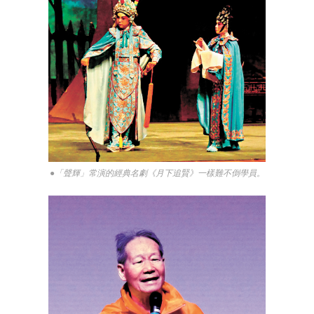
●「聲輝」常演的經典名劇《月下追賢》一樣難不倒學員。