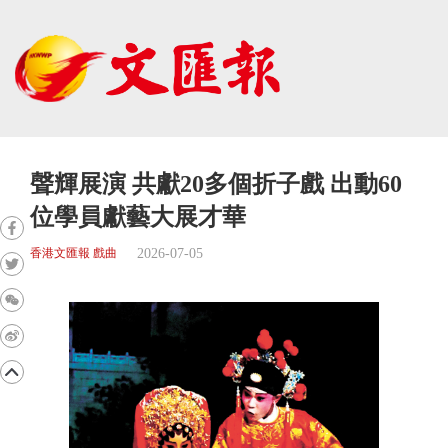
聲輝展演 共獻20多個折子戲 出動60
位學員獻藝大展才華
2026-07-05
香港文匯報 戲曲