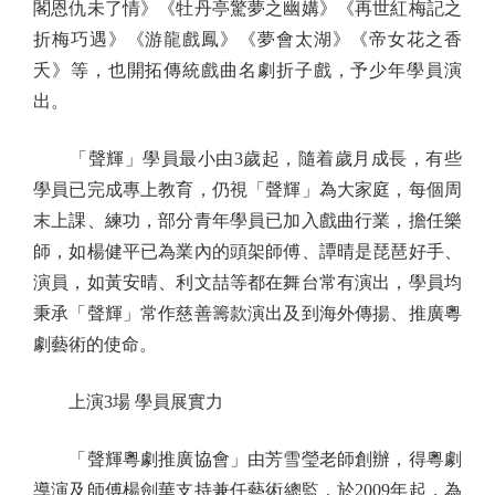
閣恩仇未了情》《牡丹亭驚夢之幽媾》《再世紅梅記之
折梅巧遇》《游龍戲鳳》《夢會太湖》《帝女花之香
夭》等，也開拓傳統戲曲名劇折子戲，予少年學員演
出。
「聲輝」學員最小由3歲起，隨着歲月成長，有些
學員已完成專上教育，仍視「聲輝」為大家庭，每個周
末上課、練功，部分青年學員已加入戲曲行業，擔任樂
師，如楊健平已為業內的頭架師傅、譚晴是琵琶好手、
演員，如黃安晴、利文喆等都在舞台常有演出，學員均
秉承「聲輝」常作慈善籌款演出及到海外傳揚、推廣粵
劇藝術的使命。
上演3場 學員展實力
「聲輝粵劇推廣協會」由芳雪瑩老師創辦，得粵劇
導演及師傅楊劍華支持兼任藝術總監，於2009年起，為