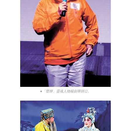
●「聲輝」靈魂人物楊劍華師公。