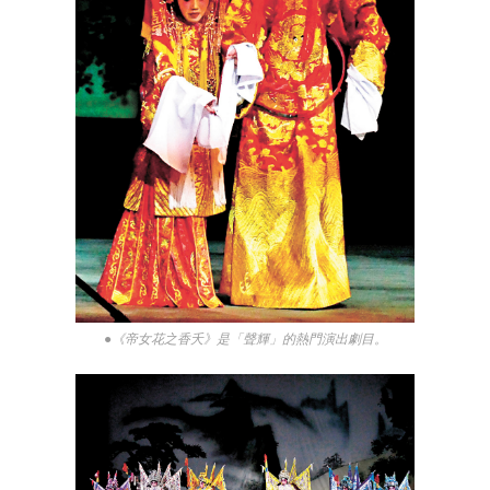
●《帝女花之香夭》是「聲輝」的熱門演出劇目。