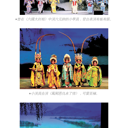
●曾在《六國大封相》中演六元帥的小學員，登台表演有板有眼。
●小演員合演《鳳閣恩仇未了情》，可愛至極。