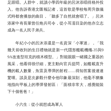
足跟唱。人群中，就讀小學四年級的呂沐添唱得格外投
入。他告訴香港文匯報記者，這首歌是學校每周升旗儀
式時都會播放的曲目，「聽多了自然就會唱了。」呂沐
添家中有長輩曾任炮兵司令，從小耳濡目染的他亦立志
成為一名人民子弟兵。
年紀小小的呂沐添還是一名資深「小軍迷」，「我
幾天前收到的生日禮物就是新一代隱形艦載機殲-35與9
9A改進型坦克的積木模型。」對能親眼一睹國之重器的
風采，他看得很仔細，更主動向官兵提問，如艦載直升
機的載人數量，魚雷及導彈的射程……得知答案後連連
驚嘆。談及是次參觀什麼令他印象最深刻，他毫不猶豫
地指向甲板上的導彈發射區：「面積非常大，感覺能裝
下十個爸爸！」
小六生：從小就想成為軍人