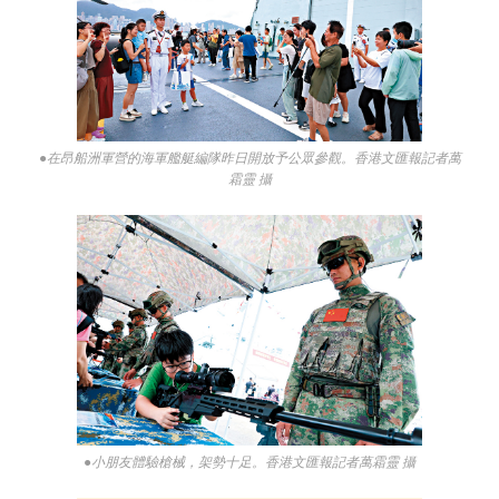
●在昂船洲軍營的海軍艦艇編隊昨日開放予公眾參觀。香港文匯報記者萬
霜靈 攝
●小朋友體驗槍械，架勢十足。香港文匯報記者萬霜靈 攝