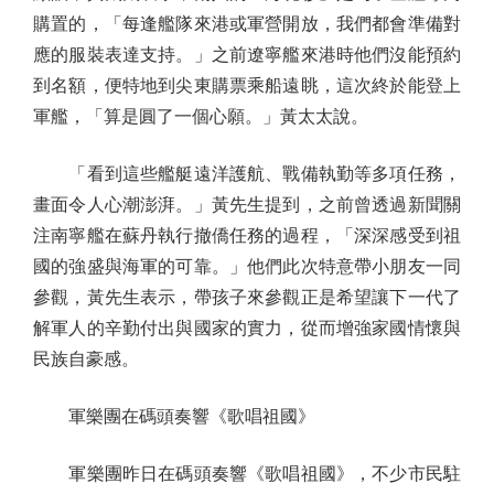
購置的，「每逢艦隊來港或軍營開放，我們都會準備對
應的服裝表達支持。」之前遼寧艦來港時他們沒能預約
到名額，便特地到尖東購票乘船遠眺，這次終於能登上
軍艦，「算是圓了一個心願。」黃太太說。
「看到這些艦艇遠洋護航、戰備執勤等多項任務，
畫面令人心潮澎湃。」黃先生提到，之前曾透過新聞關
注南寧艦在蘇丹執行撤僑任務的過程，「深深感受到祖
國的強盛與海軍的可靠。」他們此次特意帶小朋友一同
參觀，黃先生表示，帶孩子來參觀正是希望讓下一代了
解軍人的辛勤付出與國家的實力，從而增強家國情懷與
民族自豪感。
軍樂團在碼頭奏響《歌唱祖國》
軍樂團昨日在碼頭奏響《歌唱祖國》，不少市民駐