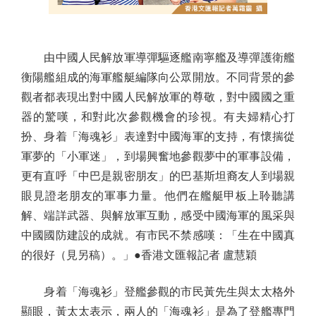
由中國人民解放軍導彈驅逐艦南寧艦及導彈護衛艦
衡陽艦組成的海軍艦艇編隊向公眾開放。不同背景的參
觀者都表現出對中國人民解放軍的尊敬，對中國國之重
器的驚嘆，和對此次參觀機會的珍視。有夫婦精心打
扮、身着「海魂衫」表達對中國海軍的支持，有懷揣從
軍夢的「小軍迷」，到場興奮地參觀夢中的軍事設備，
更有直呼「中巴是親密朋友」的巴基斯坦裔友人到場親
眼見證老朋友的軍事力量。他們在艦艇甲板上聆聽講
解、端詳武器、與解放軍互動，感受中國海軍的風采與
中國國防建設的成就。有市民不禁感嘆：「生在中國真
的很好（見另稿）。」●香港文匯報記者 盧慧穎
身着「海魂衫」登艦參觀的市民黃先生與太太格外
顯眼，黃太太表示，兩人的「海魂衫」是為了登艦專門