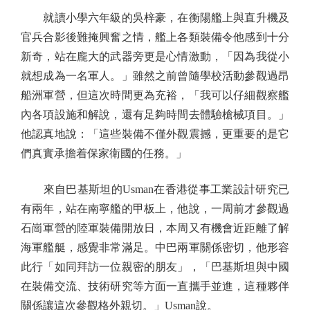
就讀小學六年級的吳梓豪，在衡陽艦上與直升機及
官兵合影後難掩興奮之情，艦上各類裝備令他感到十分
新奇，站在龐大的武器旁更是心情激動，「因為我從小
就想成為一名軍人。」雖然之前曾隨學校活動參觀過昂
船洲軍營，但這次時間更為充裕，「我可以仔細觀察艦
內各項設施和解說，還有足夠時間去體驗槍械項目。」
他認真地說：「這些裝備不僅外觀震撼，更重要的是它
們真實承擔着保家衛國的任務。」
來自巴基斯坦的Usman在香港從事工業設計研究已
有兩年，站在南寧艦的甲板上，他說，一周前才參觀過
石崗軍營的陸軍裝備開放日，本周又有機會近距離了解
海軍艦艇，感覺非常滿足。中巴兩軍關係密切，他形容
此行「如同拜訪一位親密的朋友」，「巴基斯坦與中國
在裝備交流、技術研究等方面一直攜手並進，這種夥伴
關係讓這次參觀格外親切。」Usman說。