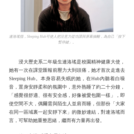
連洛瑤指，Sleeping Hub可使人把注意力從功課與屏幕抽離，為自己「按下
暫停鍵」。
浸大歷史系二年級生連洛瑤是校園精神健康大使，
她有一次在課堂匯報前壓力大到頭痛，她才首次走進去
Sleeping Hub。本身容易失眠的她，在Hub內聽着白噪
音，置身安靜柔和的氛圍中，意外熟睡了約二十分鐘，
「感覺很舒適、很有安全感，好像被愛包圍一樣」，即
使空間不大，偶爾需與陌生人並肩而睡，但那份「大家
在同一區域裏一起安靜下來」的微妙連結，對連洛瑤而
言，可幫助她重整思緒，繼而有力量再出發。