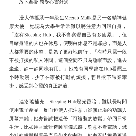
放下牽掛 感受心靈舒適
浸大傳播系一年級生Meerab Malik是另一名精神健
康大使，她認為大學生常常難以將注意力回歸自身，
「沒有Sleeping Hub，我不會察覺自己有多疲累」，但
目睹身邊的人也在休息，便明白休息不是罪惡，而是人
人都需要的休整，是為了更好地前行，「有時只需一段
不被打擾的私人時間，這個空間不只為睡眠而設，進去
坐坐、靜一靜同樣有用。」她指有同學曾在Hub看罷三
小時動漫，少了在家被打斷的煩擾，暫且擱下課業牽
掛，感受到心靈的真正舒適。
連洛瑤補充，Sleeping Hub燈光昏暗，難以長時間
使用電子產品，反而迫使人把注意力從無止境的功課與
屏幕抽離，她亦嘗試把這份「可複製的放鬆」帶回日常
生活，比如用香薰營造睡前儀式感，刻意不看電話，減
少社交媒體與電子產品帶來的刺激。她亦不時把香薰送