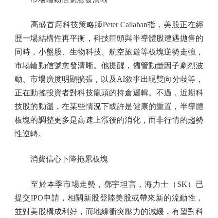
高盛首席科技策略師Peter Callahan指，美股正在經
歷一場結構性再平衡，科技巨頭與半導體股遭遇拋售的
同時，小盤股、生物科技、航空旅遊等板塊逆勢走強，
市場輪動信號愈發清晰。他提醒，儘管動量因子劇烈波
動、市場廣度明顯擴張，以及AI敘事出現雙向分歧等，
正在動搖投資者對科技龍頭的持倉邏輯。不過，近期科
技股的動盪，在某些情況下或許是健康的重置，半導體
板塊的調整更多是高速上漲後的消化，而非行情的趨勢
性逆轉。
消費信心下降拖累板塊
至於本季市場走勢，鄧宇坦言，海力士（SK）已
提交IPO申請，相關新股登陸美股或帶來新的流動性，
並對美股構成利好，而地緣衝突壓力的減緩，有望對科