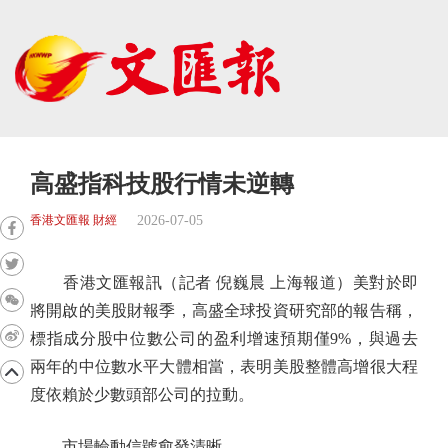
高盛指科技股行情未逆轉
2026-07-05
香港文匯報 財經
香港文匯報訊（記者 倪巍晨 上海報道）美對於即
將開啟的美股財報季，高盛全球投資研究部的報告稱，
標指成分股中位數公司的盈利增速預期僅9%，與過去
兩年的中位數水平大體相當，表明美股整體高增很大程
度依賴於少數頭部公司的拉動。
市場輪動信號愈發清晰