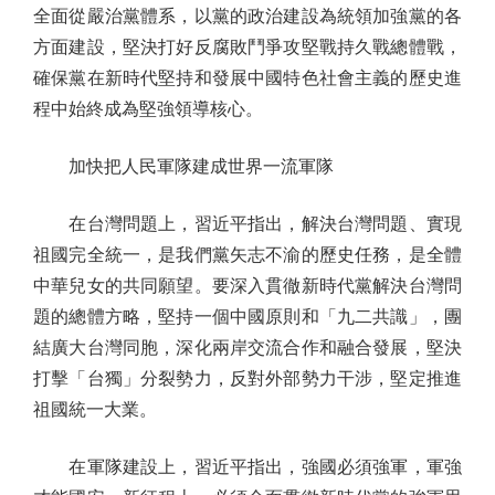
全面從嚴治黨體系，以黨的政治建設為統領加強黨的各
方面建設，堅決打好反腐敗鬥爭攻堅戰持久戰總體戰，
確保黨在新時代堅持和發展中國特色社會主義的歷史進
程中始終成為堅強領導核心。
加快把人民軍隊建成世界一流軍隊
在台灣問題上，習近平指出，解決台灣問題、實現
祖國完全統一，是我們黨矢志不渝的歷史任務，是全體
中華兒女的共同願望。要深入貫徹新時代黨解決台灣問
題的總體方略，堅持一個中國原則和「九二共識」，團
結廣大台灣同胞，深化兩岸交流合作和融合發展，堅決
打擊「台獨」分裂勢力，反對外部勢力干涉，堅定推進
祖國統一大業。
在軍隊建設上，習近平指出，強國必須強軍，軍強