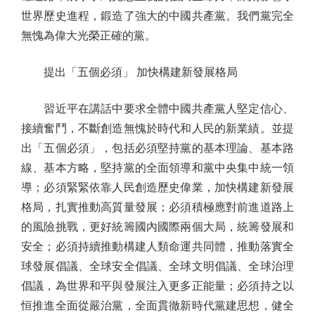
世界歷史進程，鍛造了強大的中國共產黨。我們黨完全
無愧為偉大光榮正確的黨。
提出「五個必須」 加快構建新發展格局
習近平在講話中要求全體中國共產黨人堅定信心、
接續奮鬥，不斷創造無愧於時代和人民的新業績。並提
出「五個必須」，包括必須堅持黨的基本理論、基本路
線、基本方略，堅持黨的全面領導和黨中央集中統一領
導；必須緊緊依靠人民創造歷史偉業，加快構建新發展
格局，扎實推動高質量發展；必須積極應對前進道路上
的風險挑戰，更好統籌國內國際兩個大局，統籌發展和
安全；必須持續推動構建人類命運共同體，推動落實全
球發展倡議、全球安全倡議、全球文明倡議、全球治理
倡議，為世界和平與發展注入更多正能量；必須持之以
恒推進全面從嚴治黨，全面貫徹新時代黨建思想，健全