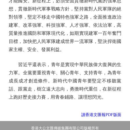
才能國安。新征程上，必須全面貫徹新時代黨的強軍思
想，貫徹新時代軍事戰略方針，堅持黨對人民軍隊的絕
對領導，堅定不移走中國特色強軍之路，全面推進政治
建軍、改革強軍、科技強軍、人才強軍、依法治軍，高
質量推進國防和軍隊現代化，如期實現建軍一百年奮鬥
目標，加快把人民軍隊建成世界一流軍隊，堅決捍衛國
家主權、安全、發展利益。
習近平還表示，青年是實現中華民族偉大復興的生
力軍。全黨要重視青年、關心青年、支持青年，為青年
成長成才創造條件。新時代中國青年要堅定不移聽黨
話、跟黨走，樹立遠大志向，勇擔時代重任，在新征程
上跑好歷史接力賽，用青春鋪路、讓理想閃光。
讀香港文匯報PDF版面
香港大公文匯傳媒集團有限公司版權所有