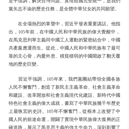
近平強調，解決台灣問題、實現祖國完全統一，是我們
黨矢志不渝的歷史任務，是全體中華兒女的共同願望。
在全場熱烈的掌聲中，習近平發表重要講話。他指
出，105年前，在中國人民和中華民族的偉大覺醒中，
在馬克思列寧主義同中國工人運動的緊密結合中，中國
共產黨應運而生。從此，中國人民和中華民族有了最可
靠的主心骨，內憂外患、積貧積弱的中國開啟了翻天覆
地的歷史巨變。
習近平強調，105年來，我們黨團結帶領全國各族
人民不懈奮鬥，創造了新民主主義革命、社會主義革命
和建設、改革開放和社會主義現代化建設、新時代中國
特色社會主義的偉大成就，書寫了中華民族幾千年歷史
上最恢宏的史詩。105年不懈奮鬥，從根本上改變了中
國人民的前途命運，開闢了實現中華民族偉大復興的正
確道路，展示了馬克思主義的強大生命力，深刻影響了