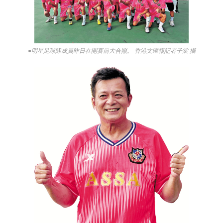
●明星足球隊成員昨日在開賽前大合照。 香港文匯報記者子棠 攝