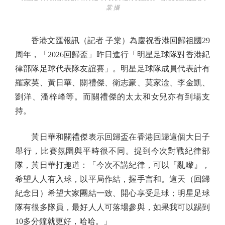
棠 攝
香港文匯報訊（記者 子棠）為慶祝香港回歸祖國29
周年，「2026回歸盃」昨日進行「明星足球隊對香港紀
律部隊足球代表隊友誼賽」。明星足球隊成員代表計有
羅家英、黃日華、關禮傑、衛志豪、莫家淦、李金凱、
劉洋、潘梓峰等。而關禮傑的太太和女兒亦有到場支
持。
黃日華和關禮傑表示回歸盃在香港回歸這個大日子
舉行，比賽氛圍與平時很不同。提到今次對戰紀律部
隊，黃日華打趣道：「今次不講紀律，可以『亂嚟』，
希望人人有入球，以平局作結，握手言和。這天（回歸
紀念日）希望大家團結一致、開心享受足球；明星足球
隊有很多隊員，最好人人可落場參與，如果我可以踢到
10多分鐘就更好，哈哈。」