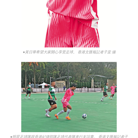
●黃日華希望大家開心享受足球。 香港文匯報記者子棠 攝
●明星足球隊跟香港紀律部隊足球代表隊進行友誼賽。 香港文匯報記者子