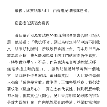
最後，比賽結果3比1，由香港紀律部隊勝出。
密密擔任演唱會嘉賓
黃日華近期為黎瑞恩的佛山演唱會驚喜合唱引起話
題，他笑道：「我玩吓啫，原以為咁短時間申請不到批
文，結果順利辦到，所以履行承諾上台。而本月25日亦
將為蕭正楠、曹永廉和馬國明的江門站演唱會任嘉賓。
（轉型做歌手？）不是，作為表演嘉賓可以輕鬆玩吓，
無需承擔主唱的壓力。」談到明星足球隊每到一個地
方，除踢球外也會演唱。黃日華笑說：「因此我們每個
人都會『袋住幾首歌』做準備，正如每場球賽，我都被
要求唱《鐵血丹心》，實在太有代表性，搞到我想轉歌
都不能，但其實也很開心。況且香港明星足球隊的宗旨
是致力回饋社會，向內地觀眾介紹香港，並帶動當地旅