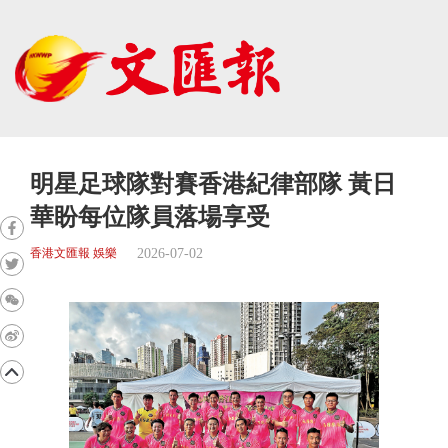
明星足球隊對賽香港紀律部隊 黃日
華盼每位隊員落場享受
2026-07-02
香港文匯報 娛樂