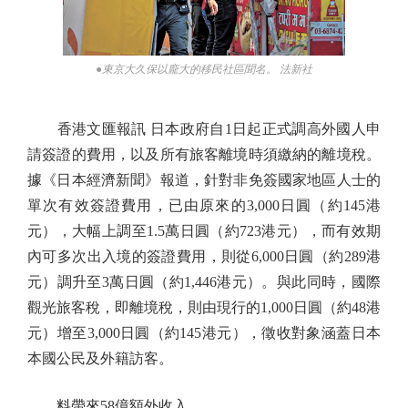
●東京大久保以龐大的移民社區聞名。 法新社
香港文匯報訊 日本政府自1日起正式調高外國人申
請簽證的費用，以及所有旅客離境時須繳納的離境稅。
據《日本經濟新聞》報道，針對非免簽國家地區人士的
單次有效簽證費用，已由原來的3,000日圓（約145港
元），大幅上調至1.5萬日圓（約723港元），而有效期
內可多次出入境的簽證費用，則從6,000日圓（約289港
元）調升至3萬日圓（約1,446港元）。與此同時，國際
觀光旅客稅，即離境稅，則由現行的1,000日圓（約48港
元）增至3,000日圓（約145港元），徵收對象涵蓋日本
本國公民及外籍訪客。
料帶來58億額外收入