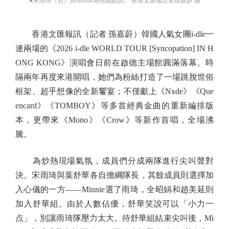
●宋雨琦（右）與Minnie為粉絲點讚。 香港文匯報記者孫嘉蔚 攝
香港文匯報訊（記者 孫嘉蔚）韓國人氣女團i-dle一
連兩場的《2026 i-dle WORLD TOUR [Syncopation] IN H
ONG KONG》演唱會日前在啟德主場館圓滿落幕。時
隔兩年再度來港開唱，她們為粉絲打造了一場跳脫世俗
框架、超乎想像的全新饗宴；不僅獻上《Nxde》《Que
encard》《TOMBOY》等多首經典金曲的重新編排版
本，更帶來《Mono》《Crow》等新作首唱，全場沸
騰。
為炒熱現場氣氛，成員們分成兩隊進行尖叫聲對
決。宋雨琦與葉舒華各自擔綱隊長，其餘成員則選擇加
入心儀的一方——Minnie選了雨琦，全昭娟和趙美延則
加入舒華組。由於人數佔優，舒華笑說可以「小力一
点」，別讓雨琦隊壓力太大。待舒華組結束尖叫後，Mi