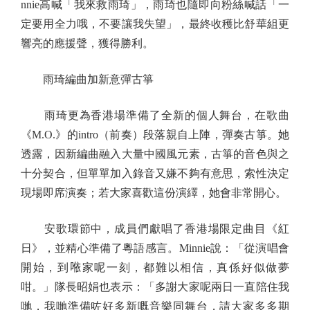
nnie高喊「我來救雨琦」，雨琦也隨即向粉絲喊話「一
定要用全力哦，不要讓我失望」，最終收穫比舒華組更
響亮的應援聲，獲得勝利。
雨琦編曲加新意彈古箏
雨琦更為香港場準備了全新的個人舞台，在歌曲
《M.O.》的intro（前奏）段落親自上陣，彈奏古箏。她
透露，因新編曲融入大量中國風元素，古箏的音色與之
十分契合，但單單加入錄音又嫌不夠有意思，索性決定
現場即席演奏；若大家喜歡這份演繹，她會非常開心。
安歌環節中，成員們獻唱了香港場限定曲目《紅
日》，並精心準備了粵語感言。Minnie說：「從演唱會
開始，到𠵱家呢一刻，都難以相信，真係好似做夢
咁。」隊長昭娟也表示：「多謝大家呢兩日一直陪住我
哋，我哋準備咗好多新嘅音樂同舞台，請大家多多期