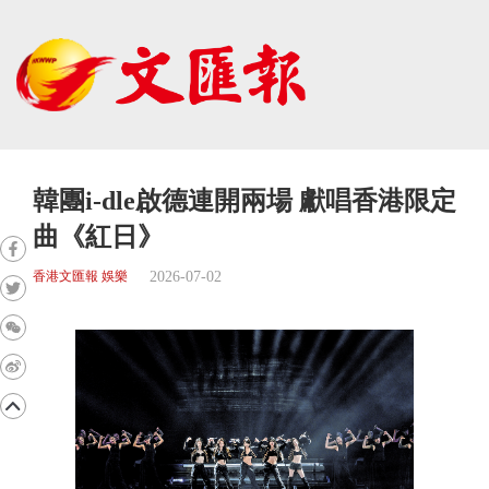
韓團i-dle啟德連開兩場 獻唱香港限定
曲《紅日》
2026-07-02
香港文匯報 娛樂