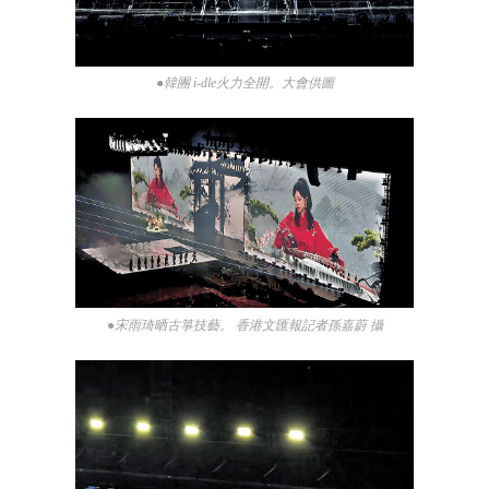
●韓團 i-dle火力全開。大會供圖
●宋雨琦晒古箏技藝。 香港文匯報記者孫嘉蔚 攝