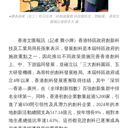
●圖為孫東（右三）昨日出席「科創築服務 科技惠民生」體驗展。 香港文
匯報記者郭木又 攝
香港文匯報訊（記者 費小燁）香港特區政府創新科
技及工業局局長孫東表示，發展創科是本屆特區政府的
施政重點之一，因此推出不同政策措施完善香港創科
上、中、下游協同發展，並確立以「三大創科園區、五
大研發機構」為骨幹的創科發展格局。本屆特區政府成
立4年以來，香港創科發展逐漸取得佳績，其中「深圳
—香港—廣州」在《全球創新指數》百強創新集群中排
名全球第一。同時，香港初創企業數量超過5,200家，引
進了逾650間引領性及具潛力的創科企業，2024年的本
地創新活動總開支為517.14億元，按年增長9%，相對本
地生產總值比率達1.63%。這些都見證創科已逐漸成為