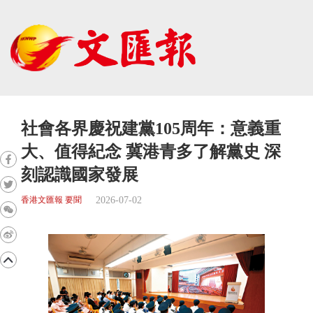
社會各界慶祝建黨105周年：意義重
大、值得紀念 冀港青多了解黨史 深
刻認識國家發展
2026-07-02
香港文匯報 要聞