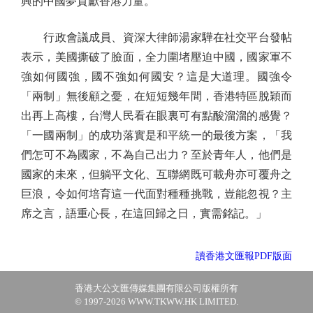
興的中國夢貢獻香港力量。
行政會議成員、資深大律師湯家驊在社交平台發帖
表示，美國撕破了臉面，全力圍堵壓迫中國，國家軍不
強如何國強，國不強如何國安？這是大道理。國強令
「兩制」無後顧之憂，在短短幾年間，香港特區脫穎而
出再上高樓，台灣人民看在眼裏可有點酸溜溜的感覺？
「一國兩制」的成功落實是和平統一的最後方案，「我
們怎可不為國家，不為自己出力？至於青年人，他們是
國家的未來，但躺平文化、互聯網既可載舟亦可覆舟之
巨浪，令如何培育這一代面對種種挑戰，豈能忽視？主
席之言，語重心長，在這回歸之日，實需銘記。」
讀香港文匯報PDF版面
香港大公文匯傳媒集團有限公司版權所有
© 1997-2026 WWW.TKWW.HK LIMITED.