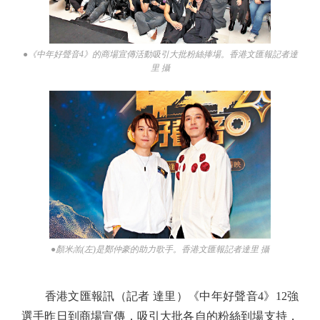
●《中年好聲音4》的商場宣傳活動吸引大批粉絲捧場。香港文匯報記者達
里 攝
●顏米羔(左)是鄭仲豪的助力歌手。香港文匯報記者達里 攝
香港文匯報訊（記者 達里）《中年好聲音4》12強
選手昨日到商場宣傳，吸引大批各自的粉絲到場支持，