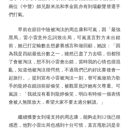
兩位《中聲》師兄顏米羔和李金凱亦有到場獻聲替選手
們打氣。
早前在節目中險被淘汰的周志康和可嵐，因「最強
黑馬」雷小雷意外忘詞致出局，可嵐直言對方未出錯
前，她已打定輸數去想參賽感言和做回顧，她說：「因
為我是四組最低分數之一，雖然已盡了力去唱，但都預
了會被淘汰，想不到小雷會出錯，當時我的心情也很混
亂，知道他被淘汰很愕然，不過我們已約好比賽後會一
起旅行。」提到宣布小雷被淘汰一刻，替可嵐做助力歌
手的龍婷在鏡頭前卻偷笑，被觀眾批評她有欠尊重。可
嵐說：「我就沒有看到龍婷偷笑，明白有時候一個表情
會被人無限放大，希望大家不要太過分解讀。」
繼續獲妻女到場支持的周志康，能夠走到12強已很
感恩，他對小雷出局也感到十分可惜，直言甩歌詞是非