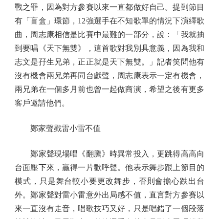
戰之罪，因為對方參賽以來一直都做好自己。提到節目
有「盲盒」環節，12強選手在不知歌單的情況下演繹歌
曲，周志康相信是比賽中最難的一部分，說：「我就抽
到要唱《天下無雙》，這首歌對我別具意義，因為我和
志文是孖生兄弟，正正就是天下無雙。」記者笑問他有
沒有機會兩兄弟再同台獻聲，周志康表示一定有機會，
兩兄弟在一個多月前也曾一起做商演，希望之後有更多
客戶邀請他們。
鄭家聲戥雷小雷不值
鄭家聲現場唱《翻騰》時異常投入，更跳得高高向
台面壓下來，贏得一片歡呼聲。他表示舞步跟上節目的
模式，只是舞台較小要更改舞步，否則會擔心跌出台
外。鄭家聲對雷小雷意外出局感不值，直言對方參賽以
來一直沒有走音，唱歌技巧又好，只是唱錯了一個段落