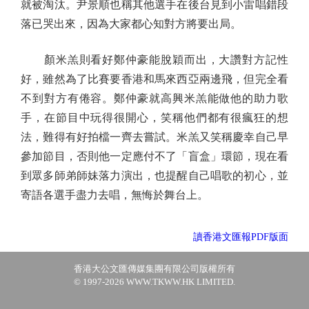
就被淘汰。尹景順也稱其他選手在後台見到小雷唱錯段
落已哭出來，因為大家都心知對方將要出局。
顏米羔則看好鄭仲豪能脫穎而出，大讚對方記性
好，雖然為了比賽要香港和馬來西亞兩邊飛，但完全看
不到對方有倦容。鄭仲豪就高興米羔能做他的助力歌
手，在節目中玩得很開心，笑稱他們都有很瘋狂的想
法，難得有好拍檔一齊去嘗試。米羔又笑稱慶幸自己早
參加節目，否則他一定應付不了「盲盒」環節，現在看
到眾多師弟師妹落力演出，也提醒自己唱歌的初心，並
寄語各選手盡力去唱，無悔於舞台上。
讀香港文匯報PDF版面
香港大公文匯傳媒集團有限公司版權所有
© 1997-2026 WWW.TKWW.HK LIMITED.