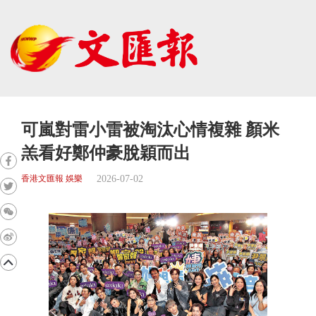
可嵐對雷小雷被淘汰心情複雜 顏米
羔看好鄭仲豪脫穎而出
2026-07-02
香港文匯報 娛樂