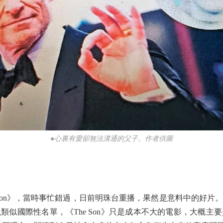
●心裏有愛卻無法溝通的父子。作者供圖
Son》，當時事忙錯過，日前明珠台重播，果然是意料中的好片
類似國際性名單，《The Son》只是成本不大的電影，大概主