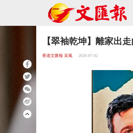
【翠袖乾坤】離家出走
香港文匯報 采風
2026-07-02