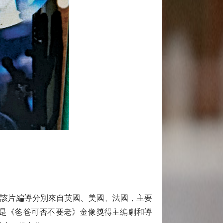
。該片編導分別來自英國、美國、法國，主要
要是《爸爸可否不要老》金像獎得主編劇和導