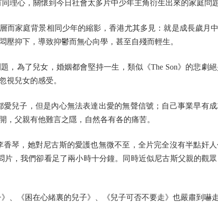
這個題材都有同理心，關懷到今日社會太多片中少年主角衍生出來的家庭
層而家庭背景相同少年的縮影，香港尤其多見：就是成長歲月中
悶壓抑下，導致抑鬱而無心向學，甚至自殘而輕生。
為了兒女，婚姻都會堅持一生，類似《The Son》的悲劇
忽視兒女的感受。
自都愛兒子，但是內心無法表達出愛的無聲信號；自己事業早有
開，父親有他難言之隱，自然各有各的痛苦。
的李香琴，她對尼古斯的愛護也無微不至，全片完全沒有半點奸
悶片，我們卻看足了兩小時十分鐘。同時近似尼古斯父親的觀
》、《困在心緒裏的兒子》、《兒子可否不要走》也嚴肅到嚇走