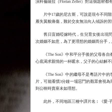
演科倫薩拉（Florian Zeller）對
片中17歲的尼古斯，可說是現今不同階
雁失翼般痛傷，難於交友無法向人傾訴的苦
舊日盲婚啞嫁時代，生兒育女後出現問題，
次婚姻不如意，為了更理想的婚姻而分手，
《The Son》中和平分手後的父母各
心底渴求親情的一杯暖水，父子的心結解不
《The Son》中的繼母不是粵語片中
片，可能看慣3分鐘一場惡鬥的觀眾會視為
到公映時賣座未如理想。
此外，不同地區三種中譯片名︰《愛·子