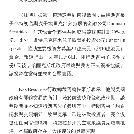
《紐時》披露，協議談判結束後數周，由特朗普長
子小特朗普與次子埃里克部分持股的金融公司Dominari
Securities，與其他合作夥伴共同取得該採礦計劃20%股
份。此外，盧特尼克兩名兒子監管的投資公司Cantor Fit
zgerald，協助主要投資方募集2.1億美元（約16億港元）
資金。報道指出，去年11月6日、即特朗普兩子取得股
份6天後，哈薩克斯坦政府最終與美方正式簽署協議。
該投資在當時並未向公眾披露。
Kaz Resources行政總裁阿爾特豪斯表示，他與美國
政府有關鎢交易的商討，始於前總統拜登執政時期，談
判期間並不知道特朗普兒子參與其中。特朗普兩子均否
認參與交易細節，埃里克稱自己是被動投資者，完全沒
擔任任何管理職務。科羅拉多州民主黨眾議員克羅則批
評，本屆政府存在「太多腐敗的具體表現」。