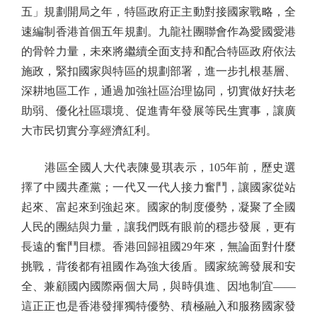
五」規劃開局之年，特區政府正主動對接國家戰略，全
速編制香港首個五年規劃。九龍社團聯會作為愛國愛港
的骨幹力量，未來將繼續全面支持和配合特區政府依法
施政，緊扣國家與特區的規劃部署，進一步扎根基層、
深耕地區工作，通過加強社區治理協同，切實做好扶老
助弱、優化社區環境、促進青年發展等民生實事，讓廣
大市民切實分享經濟紅利。
港區全國人大代表陳曼琪表示，105年前，歷史選
擇了中國共產黨；一代又一代人接力奮鬥，讓國家從站
起來、富起來到強起來。國家的制度優勢，凝聚了全國
人民的團結與力量，讓我們既有眼前的穩步發展，更有
長遠的奮鬥目標。香港回歸祖國29年來，無論面對什麼
挑戰，背後都有祖國作為強大後盾。國家統籌發展和安
全、兼顧國內國際兩個大局，與時俱進、因地制宜——
這正正也是香港發揮獨特優勢、積極融入和服務國家發