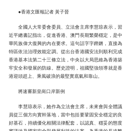
●香港文匯報記者 黃子晉
全國人大常委會委員、立法會主席李慧琼表示，習
近平總書記指出，促進香港、澳門長期繁榮穩定，是中
華民族偉大復興的內在要求。這句話字字鏗鏘，直接為
特區依法治理效能定調。從出台香港國安法到順利完成
香港基本法第二十三條立法，中央以大局思維為香港築
牢安全和發展的防線。歷史證明，祖國堅強領導就是香
港迎頭趕上、乘風破浪的最堅實底氣和靠山。
將速審新皇崗口岸新例
李慧琼表示，她作為立法會主席，未來會與全體議
員從三個方向實幹落地，當中包括要鞏固安全穩定的良
好基石，持續優化相關法律配套，以認真、穩妥的態度