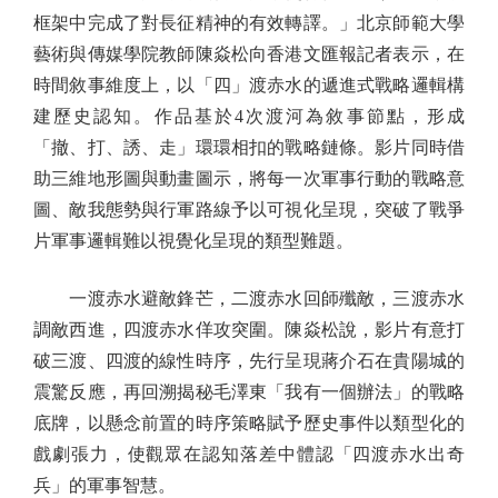
框架中完成了對長征精神的有效轉譯。」北京師範大學
藝術與傳媒學院教師陳焱松向香港文匯報記者表示，在
時間敘事維度上，以「四」渡赤水的遞進式戰略邏輯構
建歷史認知。作品基於4次渡河為敘事節點，形成
「撤、打、誘、走」環環相扣的戰略鏈條。影片同時借
助三維地形圖與動畫圖示，將每一次軍事行動的戰略意
圖、敵我態勢與行軍路線予以可視化呈現，突破了戰爭
片軍事邏輯難以視覺化呈現的類型難題。
一渡赤水避敵鋒芒，二渡赤水回師殲敵，三渡赤水
調敵西進，四渡赤水佯攻突圍。陳焱松說，影片有意打
破三渡、四渡的線性時序，先行呈現蔣介石在貴陽城的
震驚反應，再回溯揭秘毛澤東「我有一個辦法」的戰略
底牌，以懸念前置的時序策略賦予歷史事件以類型化的
戲劇張力，使觀眾在認知落差中體認「四渡赤水出奇
兵」的軍事智慧。