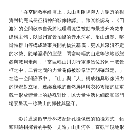
「在空間敘事維度上，以山川阻隔與人力穿透的視
覺對抗完成長征精神的影像轉譯」。陳焱松認為，《四
渡》的空間敘事自覺將地理環境從被動布景提升為敘事
建構主體，以貴州實景拍攝的赤水河谷、婁山雄關、喀
斯特群山等構成戰事展開的物質基底，更以其深淺不定
的水勢、陡峭濕滑的崖壁、閉塞崎嶇的山道等險峻形態
參與戰局走向，「當巨幅山川與行軍隊伍位於同一取景
框之中，二者之間的力量關係被影像語言明確裁定。」
在這一空間譜系中，「山」與「人」構成極具影像張力
的視覺對立項。連綿巍峨的自然屏障與衣衫襤褸的紅軍
戰士形成體量上的懸殊對比，以大量生活化細節和戰鬥
場景呈現一線戰士的犧牲與堅守。
影片通過微型沙盤搭配針孔攝像機的拍攝方式，鏡
頭跟隨指揮者的手勢「走進」山川河谷，直觀呈現地形