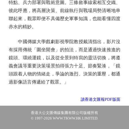
特點、兵力部署與戰術意圖。三條敘事線索相互交織、
彼此呼應，將高層決策、前線執行與戰場局勢清晰地串
聯起來，觀眾即便不具備歷史軍事知識，也能看懂四渡
赤水的精妙。
中國傳媒大學戲劇影視學院教授戴清指出，影片沒
有採用傳統「圍坐開會」的拍法，而是通過快速推進的
鏡頭、環繞運鏡，以及從全景到特寫的靈活切換，將遵
義會議等重要決策場景拍得張力十足、節奏緊湊，「鏡
頭跟着人物的情緒走，爭論的激烈、決策的重壓，都通
過影像語言傳遞給了觀眾。」
讀香港文匯報PDF版面
香港大公文匯傳媒集團有限公司版權所有
© 1997-2026 WWW.TKWW.HK LIMITED.