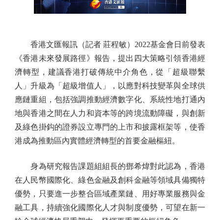
香港文匯報訊（記者 莊程敏）2022基金會日前發表
《香港未來發展路徑》報告，提出四大策略引領香港經
濟轉型，建議香港打破傳統中介角色，從「超級聯繫
人」升級為「超級增值人」，以應對科技變革與全球供
應鏈重組，包括強調推動經濟數字化、系統性地打通內
地與香港之間在人力和資本等的跨境流動障礙，與創新
及綠色掛鈎的證券設立專門的上市和披露框架等，使香
港成為推動區內實體經濟轉型的首要金融樞紐。
身為研究報告課題組組長的鄧希煒對此認為，香港
在人民幣國際化、綠色金融及創科金融等領域具備獨特
優勢，只要進一步整合區域產業鏈、用好專業服務與金
融工具，持續強化國際化人才與制度優勢，可望在新一