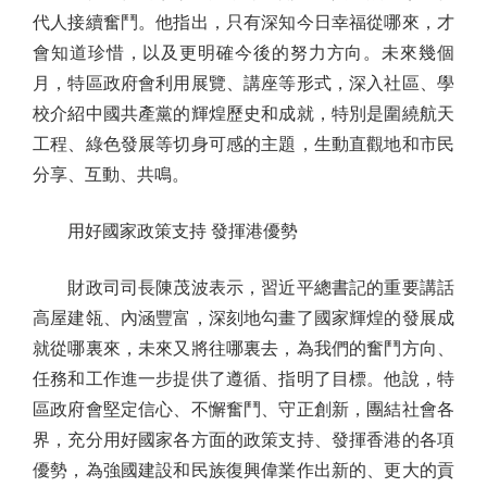
代人接續奮鬥。他指出，只有深知今日幸福從哪來，才
會知道珍惜，以及更明確今後的努力方向。未來幾個
月，特區政府會利用展覽、講座等形式，深入社區、學
校介紹中國共產黨的輝煌歷史和成就，特別是圍繞航天
工程、綠色發展等切身可感的主題，生動直觀地和市民
分享、互動、共鳴。
用好國家政策支持 發揮港優勢
財政司司長陳茂波表示，習近平總書記的重要講話
高屋建瓴、內涵豐富，深刻地勾畫了國家輝煌的發展成
就從哪裏來，未來又將往哪裏去，為我們的奮鬥方向、
任務和工作進一步提供了遵循、指明了目標。他說，特
區政府會堅定信心、不懈奮鬥、守正創新，團結社會各
界，充分用好國家各方面的政策支持、發揮香港的各項
優勢，為強國建設和民族復興偉業作出新的、更大的貢