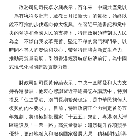
政務司副司長卓永興表示，百年來，中國共產黨以
「為有犧牲多壯志，敢教日月換新天」的氣概，始終以
銳不可擋的步伐邁向偉大復興。在習近平總書記和黨中
央的領導和全國人民的支持下，特區政府須時刻以人民
為念、不斷自我改革完善、堅定不移的奮鬥和鬥爭、以
時間不等人的覺悟和決心，帶領特區培育新質生產力、
推動高質量發展，引領香港經濟航船破浪前行，為中國
式現代化強國建設貢獻力量。
財政司副司長黃偉綸表示，中央一直關愛和大力支
持香港發展，他衷心感謝習近平總書記在講話中，特別
提及「促進香港、澳門長期繁榮穩定，是中華民族偉大
復興的內在要求」。目前，特區政府正全力制定首份五
年規劃，將積極對接國家「十五五」規劃、粵港澳大灣
區建設及「一帶一路」高質量發展；繼續提升各項競爭
優勢，更好地融入和服務國家發展大局；積極開拓新興