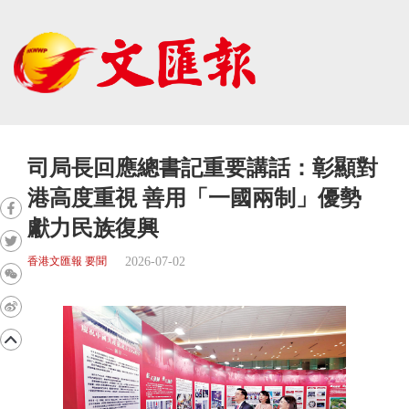
司局長回應總書記重要講話：彰顯對
港高度重視 善用「一國兩制」優勢
獻力民族復興
2026-07-02
香港文匯報 要聞