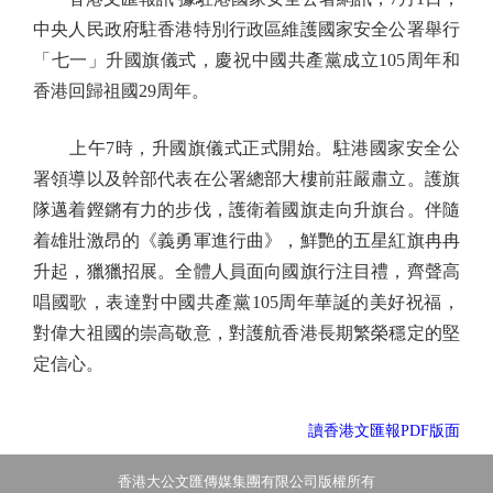
中央人民政府駐香港特別行政區維護國家安全公署舉行
「七一」升國旗儀式，慶祝中國共產黨成立105周年和
香港回歸祖國29周年。
上午7時，升國旗儀式正式開始。駐港國家安全公
署領導以及幹部代表在公署總部大樓前莊嚴肅立。護旗
隊邁着鏗鏘有力的步伐，護衛着國旗走向升旗台。伴隨
着雄壯激昂的《義勇軍進行曲》，鮮艷的五星紅旗冉冉
升起，獵獵招展。全體人員面向國旗行注目禮，齊聲高
唱國歌，表達對中國共產黨105周年華誕的美好祝福，
對偉大祖國的崇高敬意，對護航香港長期繁榮穩定的堅
定信心。
讀香港文匯報PDF版面
香港大公文匯傳媒集團有限公司版權所有