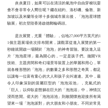
炎炎夏日，如果可以在清涼的氣泡中自由穿梭玩耍
會不會非常令人嚮往呢？繼在紐約、洛杉磯、倫敦、新
加坡以及米蘭等全球十多個城市展出後，「泡泡星球體
驗展」初次登陸香港啟德郵輪碼頭。
是次展覽，尤重「體驗」，佔地27,000平方英尺的1
1個主題展場依次排布開來，讓觀眾從進入展覽的第一
秒鐘就開啟一場關於「泡泡」的神奇冒險。要說進入這
片「泡泡星球」最為開心的，一定是孩子們。拋開VR
技術、主題房間和奇幻場景等裝置上的華麗和用心，單
就各種形態的「泡泡」的數量之多和形態之奇異，都足
以讓每一位富有童心的大人和孩子尖叫連連。其中，最
令人印象深刻的當屬巨型的「泡泡浴池」，充氣式的
「巨人」以仰臥姿態躺在巨大的「泡泡浴」中，神情沉
浸而悠閒。偌大的「泡泡浴池」則敞開懷抱迎接所有渴
望來一場「泡泡派對」的大朋友和小朋友。不同於常見