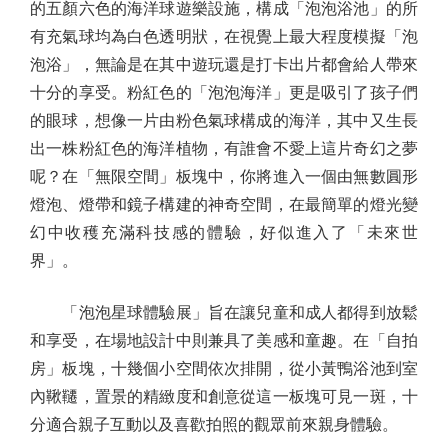
的五顏六色的海洋球遊樂設施，構成「泡泡浴池」的所
有充氣球均為白色透明狀，在視覺上最大程度模擬「泡
泡浴」，無論是在其中遊玩還是打卡出片都會給人帶來
十分的享受。粉紅色的「泡泡海洋」更是吸引了孩子們
的眼球，想像一片由粉色氣球構成的海洋，其中又生長
出一株粉紅色的海洋植物，有誰會不愛上這片奇幻之夢
呢？在「無限空間」板塊中，你將進入一個由無數圓形
燈泡、燈帶和鏡子構建的神奇空間，在最簡單的燈光變
幻中收穫充滿科技感的體驗，好似進入了「未來世
界」。
「泡泡星球體驗展」旨在讓兒童和成人都得到放鬆
和享受，在場地設計中則兼具了美感和童趣。在「自拍
房」板塊，十幾個小空間依次排開，從小黃鴨浴池到室
內鞦韆，置景的精緻度和創意從這一板塊可見一斑，十
分適合親子互動以及喜歡拍照的觀眾前來親身體驗。