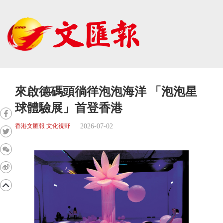
來啟德碼頭徜徉泡泡海洋 「泡泡星
球體驗展」首登香港
2026-07-02
香港文匯報 文化視野