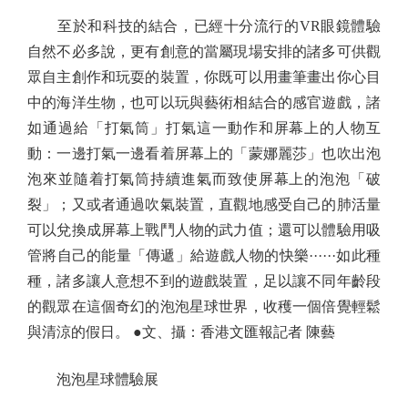
至於和科技的結合，已經十分流行的VR眼鏡體驗
自然不必多說，更有創意的當屬現場安排的諸多可供觀
眾自主創作和玩耍的裝置，你既可以用畫筆畫出你心目
中的海洋生物，也可以玩與藝術相結合的感官遊戲，諸
如通過給「打氣筒」打氣這一動作和屏幕上的人物互
動：一邊打氣一邊看着屏幕上的「蒙娜麗莎」也吹出泡
泡來並隨着打氣筒持續進氣而致使屏幕上的泡泡「破
裂」；又或者通過吹氣裝置，直觀地感受自己的肺活量
可以兌換成屏幕上戰鬥人物的武力值；還可以體驗用吸
管將自己的能量「傳遞」給遊戲人物的快樂······如此種
種，諸多讓人意想不到的遊戲裝置，足以讓不同年齡段
的觀眾在這個奇幻的泡泡星球世界，收穫一個倍覺輕鬆
與清涼的假日。 ●文、攝：香港文匯報記者 陳藝
泡泡星球體驗展