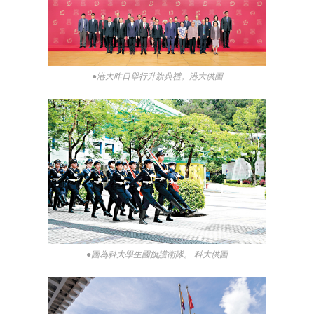
●港大昨日舉行升旗典禮。港大供圖
●圖為科大學生國旗護衛隊。 科大供圖