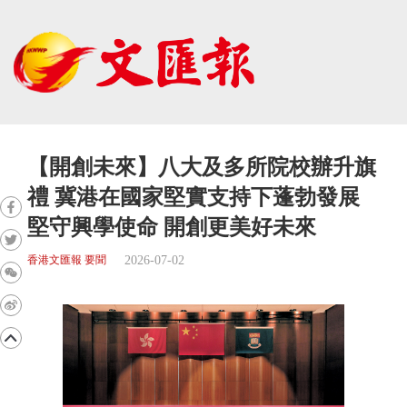
【開創未來】八大及多所院校辦升旗
禮 冀港在國家堅實支持下蓬勃發展
堅守興學使命 開創更美好未來
2026-07-02
香港文匯報 要聞