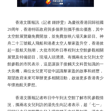
香港文匯報訊（記者 鍾靜雯）為慶祝香港回歸祖國
29周年，香港特區政府與多個界別攜手推出優惠，其中
太空館展覽廳免費開放，並免費放映八場天象節目。神
舟二十三號載人飛船和港產太空人黎家盈升空，香港掀
起一股航天熱潮，大批市民昨日專程到太空館參觀相關
展覽及特備節目，現場人頭湧湧。有攜兩名女兒到太空
館參觀的市民表示，這是讓孩子接觸天文科普知識的一
大良機，兩位女兒更可從中認識黎家盈的故事和經歷，
期望政府未來可舉辦更多相關活動，啟迪更多香港青少
年懷抱航天夢想。
香港文匯報記者昨日中午到太空館了解市民參觀情
況，攜兩名女兒到訪的湯先生向記者表示，趁「七一」