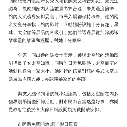
回歸紀念日假期帶女兒入場接觸天文科普知識。湯先生
認為，觀察到館內人流數量尚算合適，未見過度擁擠，
館內人流疏導安排妥善，市民入場都保持秩序。他的兩
名女兒分享指，館內影片、互動體驗設施十分有趣，星
球、太空船等展品內容吸引；她們並透過展覽加深認識
黎家盈的故事和經歷，對她十分佩服。
全家一同出遊的羅女士表示，參與太空館的活動既
能增長子女太空知識，同時昨日天氣酷熱，太空館室內
活動也適合一家大小。她同行的孩童對館內各式太空主
題展品均感興趣，亦認識黎家盈的事跡。
與友人結伴到場的陳小姐認為，包括太空館在內多
個界別舉辦慶回歸活動，對市民而言當然是好事，亦樂
見政府往後於各大節日增設同類免費開放安排。
市民遇免費開放 讚「假日驚喜！」