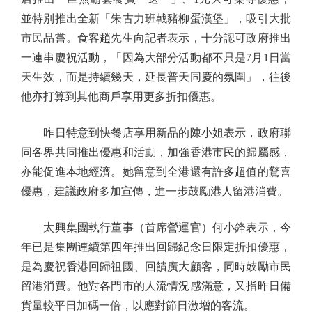
並特別推出全新「朱古力班戟豬柳蛋漢堡」，吸引大批
市民品嘗。食客趙先生向記者表示，十分認可政府推出
一連串慶祝活動，「因為大部分活動都不只是7月1日當
天生效，而是持續幾天，延長普天同慶的氛圍」，往後
他亦打算到其他商戶享用更多折扣優惠。
昨日特意到快餐店享用新品的陳小姐表示，政府聯
同各界共同推出優惠和活動，加強香港市民的歸屬感，
亦能促進本地經濟。她留意到全港還有許多超值的驚喜
優惠，建議政府多加宣傳，進一步鼓勵港人留港消費。
太興集團執行董事（首席營運官）何小鋒表示，今
年已是集團連續第四年推出回歸紀念日限定折扣優惠，
是為慶祝香港回歸祖國、回饋廣大顧客，同時鼓勵市民
留港消費。他對各門市的人流情況感滿意，又指昨日備
貨量較平日加碼一倍，以應對節日激增的客流。