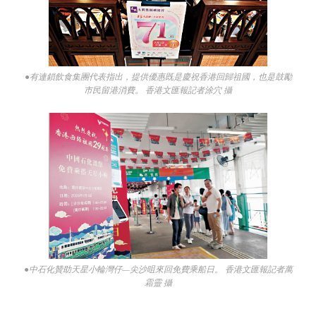
●有連鎖飲食集團代表指出，提供優惠既是慶祝香港回歸祖國，也是鼓勵
市民留港消費。 香港文匯報記者涂穴 攝
●中石化贊助天星小輪灣仔—尖沙咀來回免費乘船日。 香港文匯報記者萬
霜靈 攝