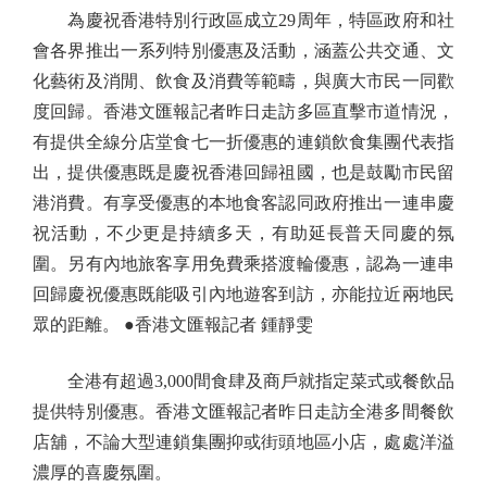
為慶祝香港特別行政區成立29周年，特區政府和社
會各界推出一系列特別優惠及活動，涵蓋公共交通、文
化藝術及消閒、飲食及消費等範疇，與廣大市民一同歡
度回歸。香港文匯報記者昨日走訪多區直擊市道情況，
有提供全線分店堂食七一折優惠的連鎖飲食集團代表指
出，提供優惠既是慶祝香港回歸祖國，也是鼓勵市民留
港消費。有享受優惠的本地食客認同政府推出一連串慶
祝活動，不少更是持續多天，有助延長普天同慶的氛
圍。另有內地旅客享用免費乘搭渡輪優惠，認為一連串
回歸慶祝優惠既能吸引內地遊客到訪，亦能拉近兩地民
眾的距離。 ●香港文匯報記者 鍾靜雯
全港有超過3,000間食肆及商戶就指定菜式或餐飲品
提供特別優惠。香港文匯報記者昨日走訪全港多間餐飲
店舖，不論大型連鎖集團抑或街頭地區小店，處處洋溢
濃厚的喜慶氛圍。