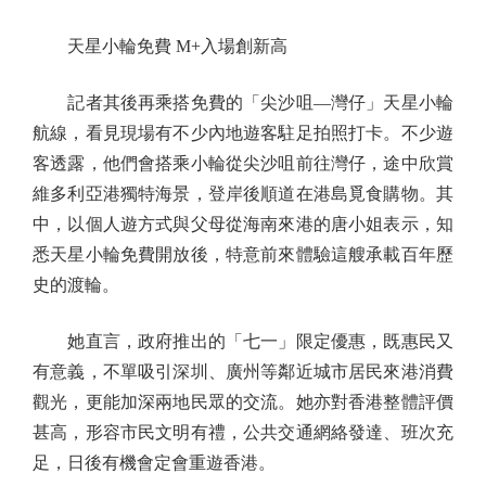
天星小輪免費 M+入場創新高
記者其後再乘搭免費的「尖沙咀—灣仔」天星小輪
航線，看見現場有不少內地遊客駐足拍照打卡。不少遊
客透露，他們會搭乘小輪從尖沙咀前往灣仔，途中欣賞
維多利亞港獨特海景，登岸後順道在港島覓食購物。其
中，以個人遊方式與父母從海南來港的唐小姐表示，知
悉天星小輪免費開放後，特意前來體驗這艘承載百年歷
史的渡輪。
她直言，政府推出的「七一」限定優惠，既惠民又
有意義，不單吸引深圳、廣州等鄰近城市居民來港消費
觀光，更能加深兩地民眾的交流。她亦對香港整體評價
甚高，形容市民文明有禮，公共交通網絡發達、班次充
足，日後有機會定會重遊香港。