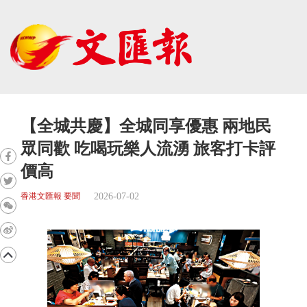
【全城共慶】全城同享優惠 兩地民
眾同歡 吃喝玩樂人流湧 旅客打卡評
價高
2026-07-02
香港文匯報 要聞