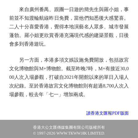
來自廣州番禺、跟團一日遊的簡先生與羅小姐，事
前並不知渡輪航線昨日免費，當他們知悉後大感驚喜。
二人十分喜愛香港，覺得本地演藝名人眾多、城市發展
蓬勃。羅小姐更欣賞香港充滿現代感的建築景觀，日後
會多到香港遊玩。
另一方面，本港多項文娛設施免費開放，包括故宮
文化博物館與M+博物館。截至昨晚7時，M+有接近30,0
00人次入場參觀，打破自2021年開館以來的單日入場人
次紀錄。至於香港故宮文化博物館則有超過8,700人次入
場參觀，較去年「七一」增加兩成。
讀香港文匯報PDF版面
香港大公文匯傳媒集團有限公司版權所有
© 1997-2026 WWW.TKWW.HK LIMITED.