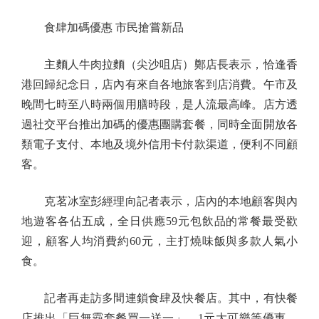
食肆加碼優惠 市民搶嘗新品
主麵人牛肉拉麵（尖沙咀店）鄭店長表示，恰逢香
港回歸紀念日，店內有來自各地旅客到店消費。午市及
晚間七時至八時兩個用膳時段，是人流最高峰。店方透
過社交平台推出加碼的優惠團購套餐，同時全面開放各
類電子支付、本地及境外信用卡付款渠道，便利不同顧
客。
克茗冰室彭經理向記者表示，店內的本地顧客與內
地遊客各佔五成，全日供應59元包飲品的常餐最受歡
迎，顧客人均消費約60元，主打燒味飯與多款人氣小
食。
記者再走訪多間連鎖食肆及快餐店。其中，有快餐
店推出「巨無霸套餐買一送一」、1元大可樂等優惠，