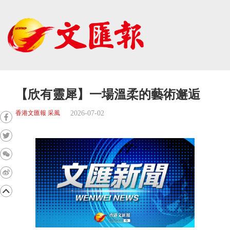
【欣有靈犀】一場溫柔的藝術邂逅
2026-07-02
香港文匯報 采風