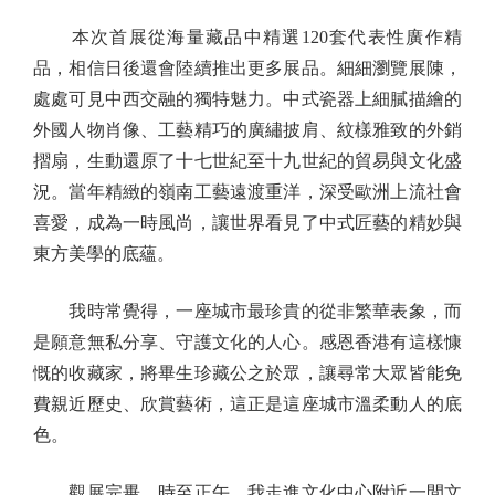
本次首展從海量藏品中精選120套代表性廣作精
品，相信日後還會陸續推出更多展品。細細瀏覽展陳，
處處可見中西交融的獨特魅力。中式瓷器上細膩描繪的
外國人物肖像、工藝精巧的廣繡披肩、紋樣雅致的外銷
摺扇，生動還原了十七世紀至十九世紀的貿易與文化盛
況。當年精緻的嶺南工藝遠渡重洋，深受歐洲上流社會
喜愛，成為一時風尚，讓世界看見了中式匠藝的精妙與
東方美學的底蘊。
我時常覺得，一座城市最珍貴的從非繁華表象，而
是願意無私分享、守護文化的人心。感恩香港有這樣慷
慨的收藏家，將畢生珍藏公之於眾，讓尋常大眾皆能免
費親近歷史、欣賞藝術，這正是這座城市溫柔動人的底
色。
觀展完畢，時至正午。我走進文化中心附近一間文