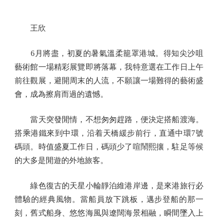
王欣
6月將盡，初夏的暑氣溫柔籠罩港城。得知尖沙咀
藝術館一場精彩展覽即將落幕，我特意選在工作日上午
前往觀展，避開周末的人流，不願讓一場難得的藝術盛
會，成為擦肩而過的遺憾。
當天突發閒情，不想匆匆趕路，便決定搭船渡海。
搭乘港鐵來到中環，沿着天橋緩步前行，直通中環7號
碼頭。時值盛夏工作日，碼頭少了喧鬧熙攘，駐足等候
的大多是閒遊的外地旅客。
綠色復古的天星小輪靜泊維港岸邊，是來港旅行必
體驗的經典風物。當船員放下跳板，邁步登船的那一
刻，舊式船身、悠悠海風與遼闊海景相融，瞬間墜入上