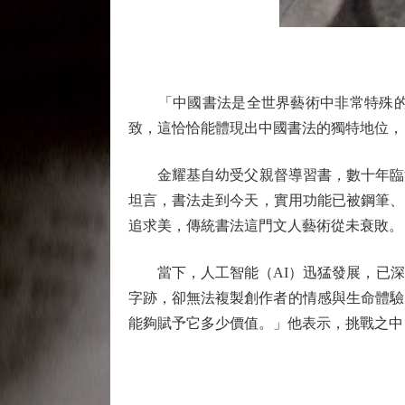
「中國書法是全世界藝術中非常特殊的一
致，這恰恰能體現出中國書法的獨特地位，
金耀基自幼受父親督導習書，數十年臨池
坦言，書法走到今天，實用功能已被鋼筆、
追求美，傳統書法這門文人藝術從未衰敗。
當下，人工智能（AI）迅猛發展，已深度
字跡，卻無法複製創作者的情感與生命體驗
能夠賦予它多少價值。」他表示，挑戰之中