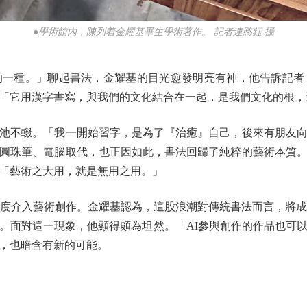
●學術館內，陳列着金耀基畢生學術著作。 記者連愍鈺 攝
種。」聊起書法，金耀基的目光愈發明亮有神，他告訴記者
「它用漢字書寫，與我們的文化結合在一起，是我們文化的根，
不輟。「我一開始習字，是為了『治癒』自己，後來有朋友向
圓珠筆、電腦取代，也正因如此，書法回歸了純粹的藝術本質
「藝術之大用，就是無用之用。」
介入藝術創作。金耀基認為，這股浪潮對傳統書法而言，將成
。面對這一現象，他顯得頗為坦然。「AI參與創作的作品也可
，也暗含有新的可能。