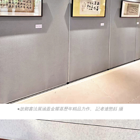
●故鄉書法展涵蓋金耀基歷年精品力作。 記者連愍鈺 攝