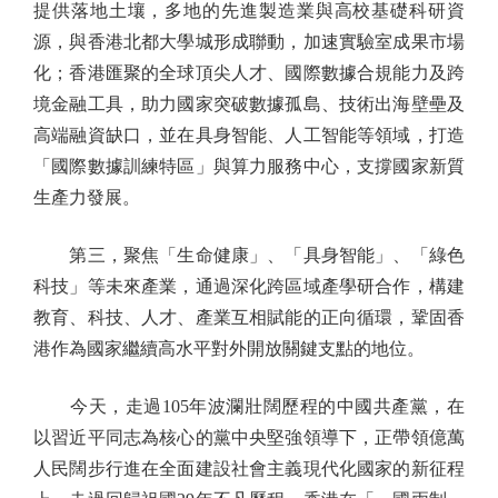
提供落地土壤，多地的先進製造業與高校基礎科研資
源，與香港北都大學城形成聯動，加速實驗室成果市場
化；香港匯聚的全球頂尖人才、國際數據合規能力及跨
境金融工具，助力國家突破數據孤島、技術出海壁壘及
高端融資缺口，並在具身智能、人工智能等領域，打造
「國際數據訓練特區」與算力服務中心，支撐國家新質
生產力發展。
第三，聚焦「生命健康」、「具身智能」、「綠色
科技」等未來產業，通過深化跨區域產學研合作，構建
教育、科技、人才、產業互相賦能的正向循環，鞏固香
港作為國家繼續高水平對外開放關鍵支點的地位。
今天，走過105年波瀾壯闊歷程的中國共產黨，在
以習近平同志為核心的黨中央堅強領導下，正帶領億萬
人民闊步行進在全面建設社會主義現代化國家的新征程