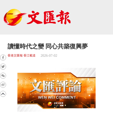
讀懂時代之變 同心共築復興夢
2026-07-02
香港文匯報 香江載道