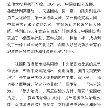
族偉大復興勢不可擋。105年來，中國從四分五裂、一
盤散沙到高度統一、民族團結，從一窮二白躍升到世界
第二大經濟體、第一製造業大國、第一貨物貿易大國，
中華民族迎來了從站起來、富起來到強起來的偉大飛
躍。特別自1953年實施首個五年計劃以來，中國制定和
實施了15個五年計劃、五年規劃，一棒接一棒，成功開
創了一條中國式現代化道路，創造人類歷史前所未有的
經濟快速發展奇跡和社會長期穩定奇跡。
祖國與香港是命運共同體，中央是香港發展的最堅
強後盾。習近平總書記指出，促進香港、澳門長期繁榮
穩定，是中華民族偉大復興的內在要求。新征程上，我
們要全面準確、堅定不移貫徹「一國兩制」、「港人治
港」、「澳人治澳」、高度自治的方針，落實「愛國者
治港」、「愛國者治澳」原則，提升港澳依法治理效
能，促進港澳經濟社會發展，支持港澳更好融入和服務