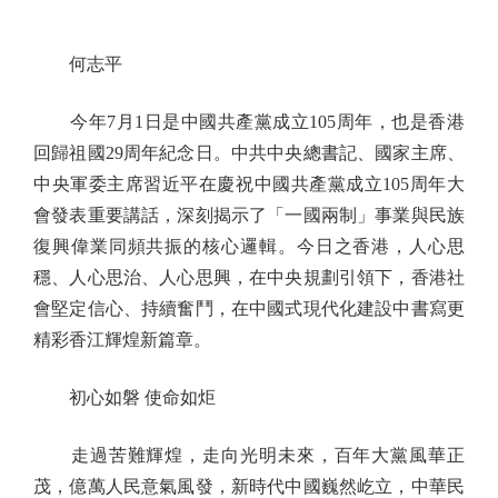
何志平
今年7月1日是中國共產黨成立105周年，也是香港
回歸祖國29周年紀念日。中共中央總書記、國家主席、
中央軍委主席習近平在慶祝中國共產黨成立105周年大
會發表重要講話，深刻揭示了「一國兩制」事業與民族
復興偉業同頻共振的核心邏輯。今日之香港，人心思
穩、人心思治、人心思興，在中央規劃引領下，香港社
會堅定信心、持續奮鬥，在中國式現代化建設中書寫更
精彩香江輝煌新篇章。
初心如磐 使命如炬
走過苦難輝煌，走向光明未來，百年大黨風華正
茂，億萬人民意氣風發，新時代中國巍然屹立，中華民