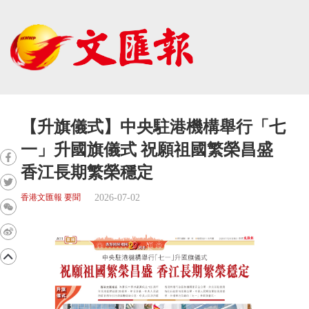
【升旗儀式】中央駐港機構舉行「七
一」升國旗儀式 祝願祖國繁榮昌盛
香江長期繁榮穩定
2026-07-02
香港文匯報 要聞