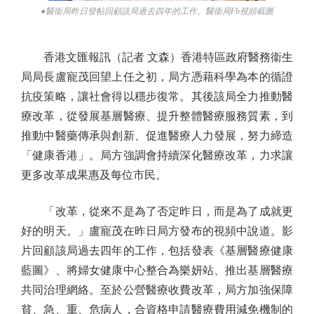
●醫衞局昨日發帖回顧該局過去四年的工作。醫衞局Fb視頻截圖
香港文匯報訊（記者 文森）香港特區政府醫務衞生
局局長盧寵茂回望上任之初，局方憑藉科學為本的循證
抗疫策略，讓社會得以穩步復常。其後該局全力推動醫
療改革，從發展基層醫療、提升整體醫療服務質素，到
推動中醫藥傳承與創新、促進醫療人力發展，努力締造
「健康香港」。局方強調會持續深化醫療改革，力求讓
更多改革成果惠及每位市民。
「改革，從來不是為了否定昨日，而是為了成就更
好的明天。」盧寵茂在昨日局方發布的視頻中說道。影
片回顧該局過去四年的工作，包括發表《基層醫療健康
藍圖》、將婦女健康中心整合為樂妍站、推出基層醫療
共同治理網絡。至於公營醫療收費改革，局方加強保障
貧、急、重、危病人，合資格申請醫療費用減免機制的