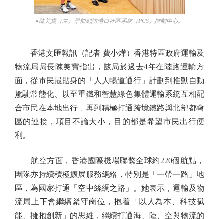
●陳美寶（左）早前到訪港口社區系統（PCS）控制中心。
香港文匯報訊（記者 費小燁）香港特區政府運輸及
物流局局長陳美寶指出，該局於過去4年在陸路運輸方
面，從市民最貼身的「人人暢道通行」計劃到推動自動
駕駛常態化、以至重鐵和智慧綠色集體運輸系統互相配
合市民在本地出行，再到積極打通跨境鐵路與北部都會
區的連接，項目不論大小，目的都是希望市民出行便
利。
航空方面，香港國際機場聯繫全球約220個航點，
團隊亦持續積極擴展服務網絡，特別是「一帶一路」地
區，為國家打通「空中絲綢之路」。她表示，運輸及物
流局上下會繼續緊守崗位，抱着「以人為本、科技賦
能、擁抱創新」的思維，繼續打通海、陸、空與物流的