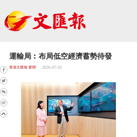
運輸局︰布局低空經濟蓄勢待發
2026-07-02
香港文匯報 要聞