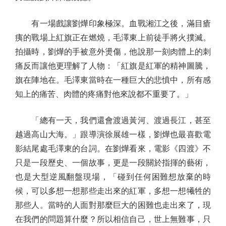
有一場戲讓劉燁印象極深。血戰湘江之後，滿目瘡
痍的戰場上紅旗正在燃燒，毛澤東上前徒手將火撲滅。
拍攝時，劉燁的手被意外燙傷，他說那一刻肉體上的刺
痛反而讓他更理解了人物：「紅旗是紅軍的精神圖騰，
旗在陣地在。毛澤東當時在一種巨大的悲憤中，所有感
知上的痛苦、肉體的疼痛對他來說都不重要了。」
「總有一天，我們還會渡過黃河、渡過長江，甚至
越過高山大海。」跟導演徐展雄一樣，劉燁也最喜歡電
影結尾處毛澤東的台詞。在劉燁看來，電影《四渡》不
只是一段歷史、一個故事，更是一段關於指揮的藝術，
也是大型逆風翻盤現場，「碰到任何困難想放棄的時
候，可以多想一想那些走出來的紅軍，多想一想犧牲的
那些人。當時的人面對那麼巨大的困難也走出來了，現
在我們的問題算什麼？所以相信自己，世上無難事，只