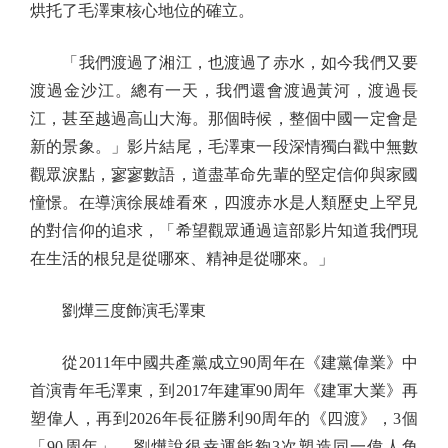
烘托了毛澤東核心地位的確立。
「我們渡過了湘江，也渡過了赤水，如今我們又要
渡過金沙江。總有一天，我們還會渡過黃河，渡過長
江，甚至越過高山大海。那個時候，整個中國一定會是
新的景象。」影片結尾，毛澤東一段深情獨白戳中無數
觀眾淚點，寥寥數語，道盡革命先輩的堅定信仰與家國
憧憬。在導演徐展雄看來，四渡赤水是人類歷史上罕見
的對信仰的追求，「希望觀眾通過這部影片知道我們現
在生活的根兒是從哪來、精神是從哪來。」
劉燁三度飾演毛澤東
從2011年中國共產黨成立90周年在《建黨偉業》中
首演青年毛澤東，到2017年建軍90周年《建軍大業》再
塑偉人，再到2026年長征勝利90周年的《四渡》，3個
「90周年」，劉燁說很幸運能夠3次塑造同一偉人角