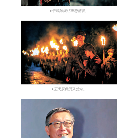
●于適飾演紅軍趙德發。
●王天辰飾演朱會永。