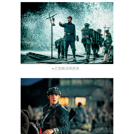
●王雷飾演周恩來。