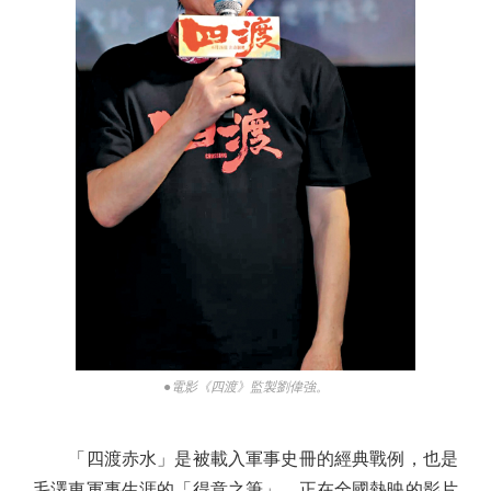
●電影《四渡》監製劉偉強。
「四渡赤水」是被載入軍事史冊的經典戰例，也是
毛澤東軍事生涯的「得意之筆」。正在全國熱映的影片