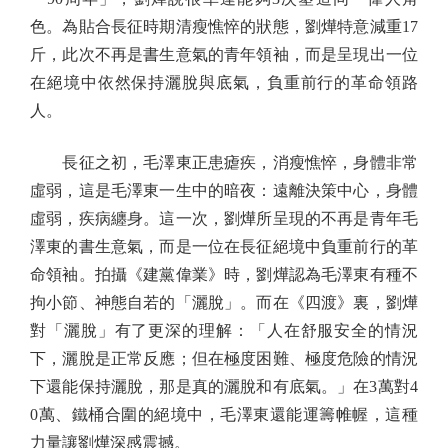
色。為貼合長征時期清瘦憔悴的狀態，劉燁特意減重17
斤，此次不再是書生意氣的青年領袖，而是呈現出一位
在絕境中依然保持灑脫與底氣，負重前行的革命領路
人。
長征之初，毛澤東正患瘧疾，消瘦憔悴，身體非常
虛弱，這是毛澤東一生中的暗夜：遠離決策中心，身體
虛弱，疾病纏身。這一次，劉燁所呈現的不再是青年毛
澤東的書生意氣，而是一位在長征絕境中負重前行的革
命領袖。拍攝《建黨偉業》時，劉燁認為毛澤東有種不
拘小節、神態自若的「灑脫」。而在《四渡》裏，劉燁
對「灑脫」有了更深的理解：「人在舒服安全的情況
下，灑脫是正常反應；但在極度困難、極度危險的情況
下還能保持灑脫，那是真的灑脫和有底氣。」在3萬對4
0萬、鐵桶合圍的絕境中，毛澤東還能運籌帷幄，這種
力量讓劉燁深感震撼。