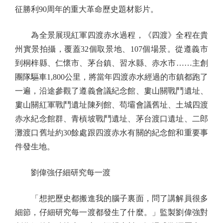
征勝利90周年的重大革命歷史題材影片。
為全景展現紅軍四渡赤水過程，《四渡》全程在貴
州實景拍攝，覆蓋32個取景地、107個場景。從遵義市
到桐梓縣、仁懷市、茅台鎮、習水縣、赤水市……主創
團隊驅車1,800公里，將當年四渡赤水經過的市鎮都跑了
一遍，沿途參觀了遵義會議紀念館、婁山關戰鬥遺址、
婁山關紅軍戰鬥遺址陳列館、苟壩會議舊址、土城四渡
赤水紀念館群、青槓坡戰鬥遺址、茅台渡口遺址、二郎
灘渡口舊址約30餘處跟四渡赤水有關的紀念館和重要事
件發生地。
劉偉強仔細研究每一渡
「想把歷史都搬進我的腦子裏面，問了講解員很多
細節，仔細研究每一渡都發生了什麼。」監製劉偉強對