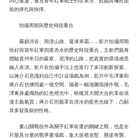
內心激盪，看見青年紅軍戰士們在寒冷、飢餓與犧牲面
前的掙扎與抉擇。
拍攝周期與歷史時段重合
霧鎖河谷、雨浸山路、凝凍寒霜……影片拍攝周期
恰好與當年紅軍四渡赤水的歷史時段重合，主創們親身
體驗貴州冬日的嚴寒、泥濘的山路，把真實的環境感受
融入表演。影片在拍攝手法上也進行了多項創新探索。
以蔣介石意識到自己中計這場戲為例，影片中毛澤東和
蔣介石彷彿同處一個空間、隔着一幅地圖指揮作戰，毛
澤東身處熾熱的紅色燈光中，映襯其大開大合的革命浪
漫主義氣質；蔣介石則籠罩在清冷的藍色光線下，凸顯
其多疑孤僻的性格。
婁山關戰役作為關乎紅軍命運的關鍵之戰，也是全
片最具分量的戰爭重場戲，集大規模攻堅、懸崖奇襲、