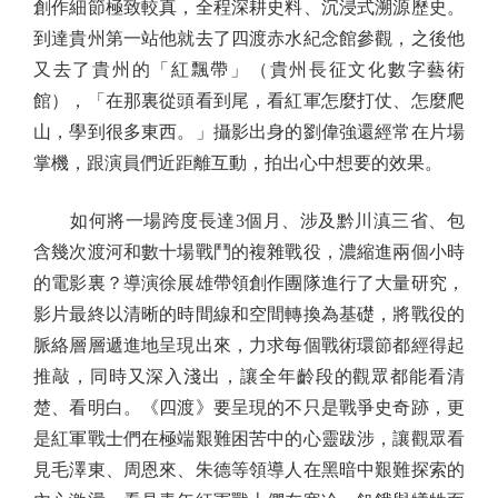
創作細節極致較真，全程深耕史料、沉浸式溯源歷史。
到達貴州第一站他就去了四渡赤水紀念館參觀，之後他
又去了貴州的「紅飄帶」（貴州長征文化數字藝術
館），「在那裏從頭看到尾，看紅軍怎麼打仗、怎麼爬
山，學到很多東西。」攝影出身的劉偉強還經常在片場
掌機，跟演員們近距離互動，拍出心中想要的效果。
如何將一場跨度長達3個月、涉及黔川滇三省、包
含幾次渡河和數十場戰鬥的複雜戰役，濃縮進兩個小時
的電影裏？導演徐展雄帶領創作團隊進行了大量研究，
影片最終以清晰的時間線和空間轉換為基礎，將戰役的
脈絡層層遞進地呈現出來，力求每個戰術環節都經得起
推敲，同時又深入淺出，讓全年齡段的觀眾都能看清
楚、看明白。《四渡》要呈現的不只是戰爭史奇跡，更
是紅軍戰士們在極端艱難困苦中的心靈跋涉，讓觀眾看
見毛澤東、周恩來、朱德等領導人在黑暗中艱難探索的