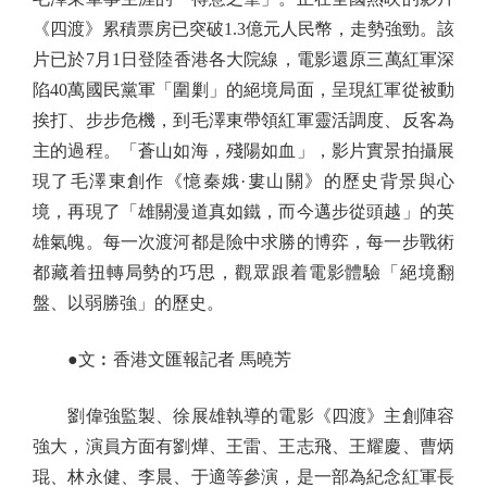
《四渡》累積票房已突破1.3億元人民幣，走勢強勁。該
片已於7月1日登陸香港各大院線，電影還原三萬紅軍深
陷40萬國民黨軍「圍剿」的絕境局面，呈現紅軍從被動
挨打、步步危機，到毛澤東帶領紅軍靈活調度、反客為
主的過程。「蒼山如海，殘陽如血」，影片實景拍攝展
現了毛澤東創作《憶秦娥·婁山關》的歷史背景與心
境，再現了「雄關漫道真如鐵，而今邁步從頭越」的英
雄氣魄。每一次渡河都是險中求勝的博弈，每一步戰術
都藏着扭轉局勢的巧思，觀眾跟着電影體驗「絕境翻
盤、以弱勝強」的歷史。
●文︰香港文匯報記者 馬曉芳
劉偉強監製、徐展雄執導的電影《四渡》主創陣容
強大，演員方面有劉燁、王雷、王志飛、王耀慶、曹炳
琨、林永健、李晨、于適等參演，是一部為紀念紅軍長