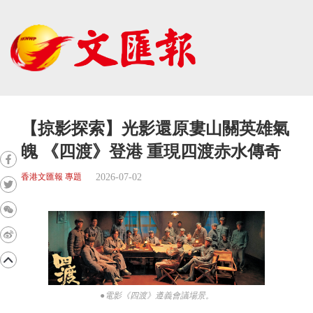
【掠影探索】光影還原婁山關英雄氣
魄 《四渡》登港 重現四渡赤水傳奇
2026-07-02
香港文匯報 專題
●電影《四渡》遵義會議場景。