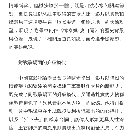
情報博弈、臨機決斷於一體，既是四渡赤水的關鍵節
點，更是長征以來紅軍取得的首場大捷。影片以實景拍
攝還原了這場發生在「咽喉要道、鎖鑰之地」的天險攻
堅，展現了毛澤東創作《憶秦娥·婁山關》的歷史背景
與心境，展現了「雄關漫道真如鐵，而今邁步從頭越」
的英雄氣魄。
對戰爭場面的升級換代
中國電影評論學會會長饒曙光指出，影片以強烈的
情節張力和緊湊的節奏構建了軍事動作大片的新範式，
既完成了對戰爭場面的升級換代，又通過扎實的人物群
像塑造避免了「只見景觀不見人物」的缺憾。他特別提
到，片中毛澤東在土城戰役失利後流露出的內心掙扎，
以及「活下去」的樸素台詞，讓偉人形象更具人性深
度；王雷飾演的周恩來則展現出克制與顧全大局，有力