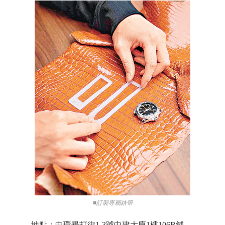
■訂製專屬錶帶
地點：中環畢打街1-3號中建大廈1樓106B舖