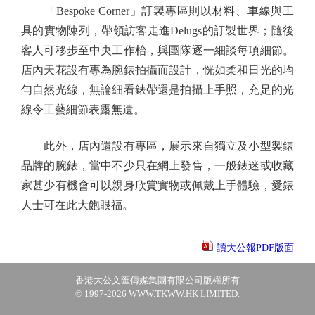
「Bespoke Corner」訂製專區則以材料、車線與工
具的實物陳列，帶領訪客走進Delugs的訂製世界；隨後
客人可移步至中央工作枱，與團隊逐一細談每項細節。
店內天花設有專為腕錶拍攝而設計，恍如柔和日光的均
勻自然光線，無論細看錶帶還是拍攝上手照，充足的光
線令工藝細節表露無遺。
此外，店內還設有專區，展示來自獨立及小型製錶
品牌的腕錶，當中不少只在網上發售，一般錶迷或收藏
家甚少有機會可以親身欣賞實物或佩戴上手體驗，愛錶
人士可在此大飽眼福。
讀大公報PDF版面
香港大公文匯傳媒集團有限公司版權所有
© 1997-2026 WWW.TKWW.HK LIMITED.