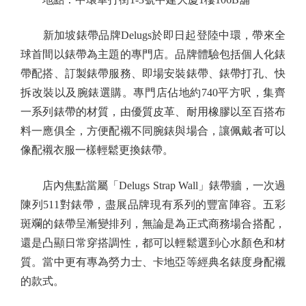
新加坡錶帶品牌Delugs於即日起登陸中環，帶來全
球首間以錶帶為主題的專門店。品牌體驗包括個人化錶
帶配搭、訂製錶帶服務、即場安裝錶帶、錶帶打孔、快
拆改裝以及腕錶選購。專門店佔地約740平方呎，集齊
一系列錶帶的材質，由優質皮革、耐用橡膠以至百搭布
料一應俱全，方便配襯不同腕錶與場合，讓佩戴者可以
像配襯衣服一樣輕鬆更換錶帶。
店內焦點當屬「Delugs Strap Wall」錶帶牆，一次過
陳列511對錶帶，盡展品牌現有系列的豐富陣容。五彩
斑斕的錶帶呈漸變排列，無論是為正式商務場合搭配，
還是凸顯日常穿搭調性，都可以輕鬆選到心水顏色和材
質。當中更有專為勞力士、卡地亞等經典名錶度身配襯
的款式。