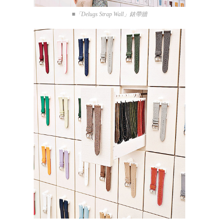
■「Delugs Strap Wall」錶帶牆