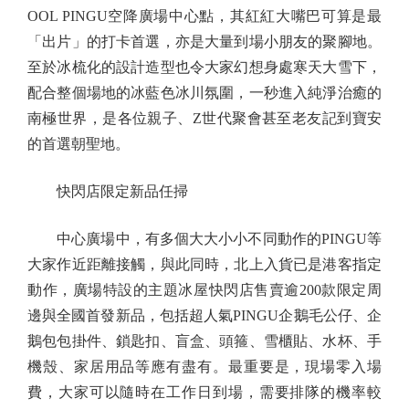
OOL PINGU空降廣場中心點，其紅紅大嘴巴可算是最
「出片」的打卡首選，亦是大量到場小朋友的聚腳地。
至於冰梳化的設計造型也令大家幻想身處寒天大雪下，
配合整個場地的冰藍色冰川氛圍，一秒進入純淨治癒的
南極世界，是各位親子、Z世代聚會甚至老友記到寶安
的首選朝聖地。
快閃店限定新品任掃
中心廣場中，有多個大大小小不同動作的PINGU等
大家作近距離接觸，與此同時，北上入貨已是港客指定
動作，廣場特設的主題冰屋快閃店售賣逾200款限定周
邊與全國首發新品，包括超人氣PINGU企鵝毛公仔、企
鵝包包掛件、鎖匙扣、盲盒、頭箍、雪櫃貼、水杯、手
機殼、家居用品等應有盡有。最重要是，現場零入場
費，大家可以隨時在工作日到場，需要排隊的機率較