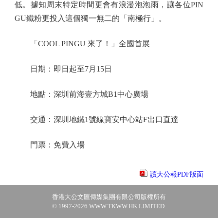
低。據知周末特定時間更會有浪漫泡泡雨，讓各位PIN
GU鐵粉更投入這個獨一無二的「南極行」。
「COOL PINGU 來了！」全國首展
日期：即日起至7月15日
地點：深圳前海壹方城B1中心廣場
交通：深圳地鐵1號線寶安中心站F出口直達
門票：免費入場
讀大公報PDF版面
香港大公文匯傳媒集團有限公司版權所有
© 1997-2026 WWW.TKWW.HK LIMITED.