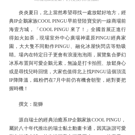
炎炎夏日，北上當然希望尋找一處放鬆好地方，經
典IP企鵝家族COOL PINGU早前登陸寶安的一線商場前
海壹方城，「COOL PINGU 來了！」全國首展正進行
得如火如荼，現場室外中心廣場神還原PINGU經典家
園，大大隻不同動作PINGU、融化冰屋快閃店等勁吸
睛。場內在特定日子更會有浪漫泡泡雨，展覽集合夢幻
冰系布置與可愛企鵝元素，無論是打卡拍照、放鬆身心
或是尋找兒時回憶，大家也值得北上找PINGU這個頂流
IP降降溫，鐵粉們在7月中前仍有機會朝聖，絕對要把
握時機！
撰文：龍獅
源自瑞士的經典治癒系IP企鵝家族COOL PINGU，
屬於八十年代推出的瑞士黏土動畫卡通，因其詼諧可愛