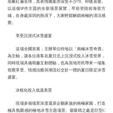
形象紅遍全球，其表情圖案亦深受不少70、80後喜愛。
以這個IP作主題的全新場景展覽，早前登陸前海壹方
城，在身處深圳的熱浪下，大家輕鬆解鎖南極的清涼感
覺。
享受沉浸式冰雪盛宴
這場全國首展，主辦單位特地以「南極冰雪奇遇」
為主軸，讓各位港客在夏日北上沉浸式投入冰雪世界，
同時現場具備萌趣互動體驗，也為當地市民帶來一場集
視覺享受、情感治癒與潮流社交於一體的夏日限定冰雪
盛宴。
冰梳化投入低溫美景
現場多個場景深度還原企鵝家族的南極家園，打造
極具氛圍感的極地冰雪主題場景。最吸睛之處是巨型C