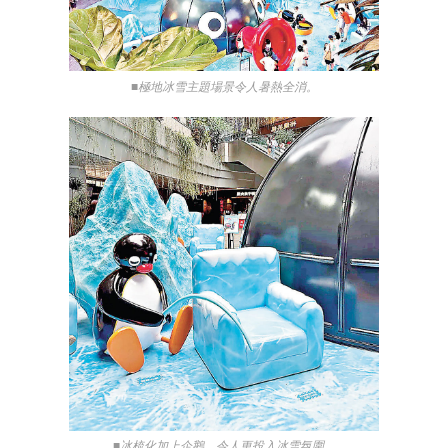
■極地冰雪主題場景令人暑熱全消。
■冰梳化加上企鵝，令人更投入冰雪氛圍。