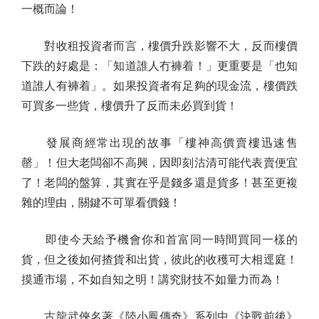
一概而論！
對收租投資者而言，樓價升跌影響不大，反而樓價
下跌的好處是：「知道誰人冇褲着！」更重要是「也知
道誰人有褲着」。如果投資者有足夠的現金流，樓價跌
可買多一些貨，樓價升了反而未必買到貨！
發展商經常出現的故事「樓神高價賣樓迅速售
罄」！但大老闆卻不高興，因即刻沽清可能代表賣便宜
了！老闆的盤算，其實在乎是錢多還是貨多！甚至更複
雜的理由，關鍵不可單看價錢！
即使今天給予機會你和首富同一時間買同一樣的
貨，但之後如何揸貨和出貨，彼此的收穫可大相逕庭！
摸通市場，不如自知之明！講究財技不如量力而為！
古龍武俠名著《陸小鳳傳奇》系列中《決戰前後》