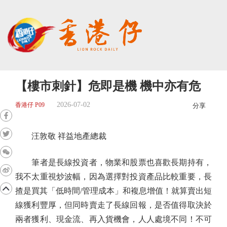
【樓市刺針】危即是機 機中亦有危
2026-07-02
香港仔 P09
分享
汪敦敬 祥益地產總裁
筆者是長線投資者，物業和股票也喜歡長期持有，
我不太重視炒波幅，因為選擇對投資產品比較重要，長
揸是買其「低時間/管理成本」和複息增值！就算賣出短
線獲利豐厚，但同時賣走了長線回報，是否值得取決於
兩者獲利、現金流、再入貨機會，人人處境不同！不可