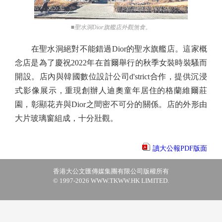
■聖水洞Dior旗艦店外觀煞食。
在聖水洞絕對不能錯過Dior的聖水旗艦店。這家概
念店是為了慶祝2022年在首爾舉行的秋季女裝時裝騷而
開設。店內與韓國數位設計公司d'strict合作，提供沉浸
式影像展示，重現創辦人迪奧童年居住的格蘭維爾莊
園，彰顯花卉與Dior之間密不可分的關係。店的外形由
大片玻璃窗組成，十分壯觀。
讀大公報PDF版面
香港大公文匯傳媒集團有限公司版權所有
© 1997-2026 WWW.TKWW.HK LIMITED.