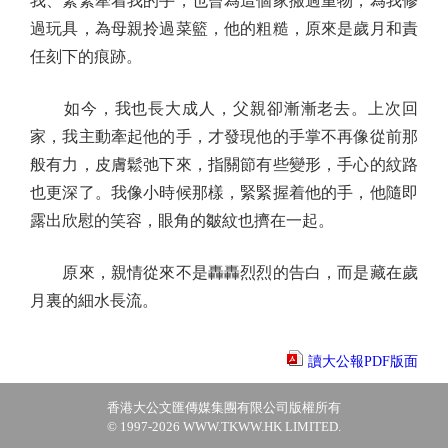
我、緊緊牽着我的手，也曾為這個家搬過重物，為我修
過玩具，為母親拎過菜籃，他的粗糙，原來是歲月和責
任刻下的痕跡。
如今，我也長大成人，父親卻漸漸老去。上次回
家，我主動牽起他的手，才發現他的手掌不再像從前那
般有力，皮膚鬆弛下來，指關節有些變形，手心的紋路
也更深了。我像小時候那樣，緊緊握着他的手，他隨即
露出欣慰的笑容，眼角的皺紋也擠在一起。
原來，親情從來不是轟轟烈烈的告白，而是藏在歲
月裏的細水長流。
讀大公報PDF版面
香港大公文匯傳媒集團有限公司版權所有
© 1997-2026 WWW.TKWW.HK LIMITED.