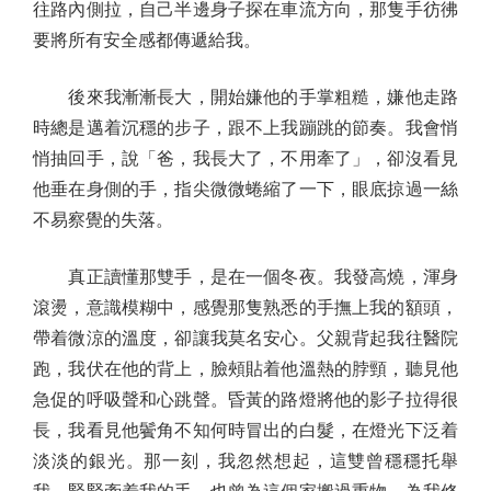
往路內側拉，自己半邊身子探在車流方向，那隻手彷彿
要將所有安全感都傳遞給我。
後來我漸漸長大，開始嫌他的手掌粗糙，嫌他走路
時總是邁着沉穩的步子，跟不上我蹦跳的節奏。我會悄
悄抽回手，說「爸，我長大了，不用牽了」，卻沒看見
他垂在身側的手，指尖微微蜷縮了一下，眼底掠過一絲
不易察覺的失落。
真正讀懂那雙手，是在一個冬夜。我發高燒，渾身
滾燙，意識模糊中，感覺那隻熟悉的手撫上我的額頭，
帶着微涼的溫度，卻讓我莫名安心。父親背起我往醫院
跑，我伏在他的背上，臉頰貼着他溫熱的脖頸，聽見他
急促的呼吸聲和心跳聲。昏黃的路燈將他的影子拉得很
長，我看見他鬢角不知何時冒出的白髮，在燈光下泛着
淡淡的銀光。那一刻，我忽然想起，這雙曾穩穩托舉