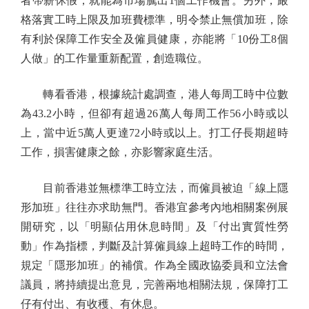
者帶薪休假，就能為市場騰出1個工作機會。另外，嚴
格落實工時上限及加班費標準，明令禁止無償加班，除
有利於保障工作安全及僱員健康，亦能將「10份工8個
人做」的工作量重新配置，創造職位。
轉看香港，根據統計處調查，港人每周工時中位數
為43.2小時，但卻有超過26萬人每周工作56小時或以
上，當中近5萬人更達72小時或以上。打工仔長期超時
工作，損害健康之餘，亦影響家庭生活。
目前香港並無標準工時立法，而僱員被迫「線上隱
形加班」往往亦求助無門。香港宜參考內地相關案例展
開研究，以「明顯佔用休息時間」及「付出實質性勞
動」作為指標，判斷及計算僱員線上超時工作的時間，
規定「隱形加班」的補償。作為全國政協委員和立法會
議員，將持續提出意見，完善兩地相關法規，保障打工
仔有付出、有收穫、有休息。