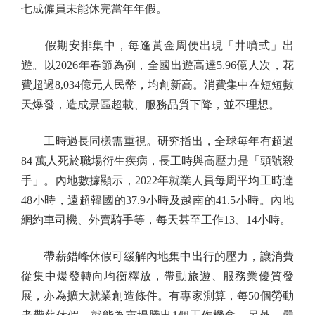
七成僱員未能休完當年年假。
假期安排集中，每逢黃金周便出現「井噴式」出
遊。以2026年春節為例，全國出遊高達5.96億人次，花
費超過8,034億元人民幣，均創新高。消費集中在短短數
天爆發，造成景區超載、服務品質下降，並不理想。
工時過長同樣需重視。研究指出，全球每年有超過
84 萬人死於職場衍生疾病，長工時與高壓力是「頭號殺
手」。內地數據顯示，2022年就業人員每周平均工時達
48小時，遠超韓國的37.9小時及越南的41.5小時。內地
網約車司機、外賣騎手等，每天甚至工作13、14小時。
帶薪錯峰休假可緩解內地集中出行的壓力，讓消費
從集中爆發轉向均衡釋放，帶動旅遊、服務業優質發
展，亦為擴大就業創造條件。有專家測算，每50個勞動