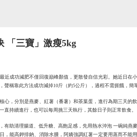
 「三寶」激瘦5kg
最近成功減肥不僅回復巔峰顏值，更散發自信光彩。她近日在小
，聲稱靠此方法成功減掉10斤（約5公斤），過程不需捱餓，簡
心，分別是燕麥、紅薯（番薯）和茶葉蛋，進行為期三天的飲
一直持續進行，也可以每周挑三天執行，其餘日子則正常飲食。
有助清理腸道、低升糖、高飽足感，先用熱水沖泡 一碗純燕麥
日，能高鉀排鈉、消除水腫，阿嬌強調紅薯一定要用蒸而不能