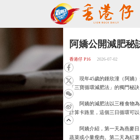
阿嬌公開減肥秘訣
香港仔 P16
2026-07-02
現年45歲的鍾欣潼（阿嬌）
「三寶循環減肥法」的獨門秘訣
阿嬌的減肥法以三種食物為核
計算卡路里，這個三日循環可以
阿嬌介紹，第一天為燕麥日，
蔬菜或小量瘦肉。第二天為紅薯