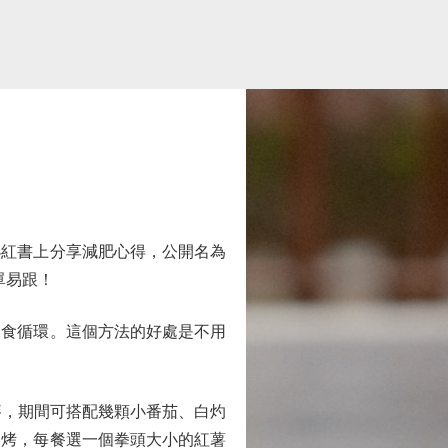
紅書上分享減肥心得，公開名為
單易跟！
食循環。這個方法的好處是不用
，期間可搭配幾顆小番茄、白灼
用烤，每餐選一個拳頭大小的紅薯