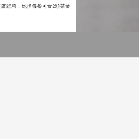
膚鬆垮，她指每餐可食2顆茶葉