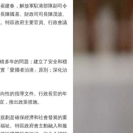
員崔建春，解放軍駐港部隊副司令
司長陳國基、財政司司長陳茂波、
式。特區政府主要官員、行政會議
積多年的問題；建立了安全和穩
落實「愛國者治港」原則；深化治
向性的指導文件。行政長官的年
宜，推出政策措施。
規劃是確保經濟和社會發展的重
生福祉。特區政府會主動融入和服