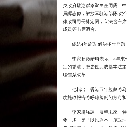
央政府駐港聯絡辦主任周霽，中
員譚志偉，解放軍駐港部隊政治
律政司司長林定國，立法會主席
成員等出席酒會。
總結4年施政 解決多年問題
李家超致辭時表示，4年來他
定的香港，歷史性完成基本法第
理體系改革。
他指出，香港五年規劃將為香
度施政報告將呼應規劃的方向和
李家超強調，展望未來，特區
要一步，是「以民為本」施政理