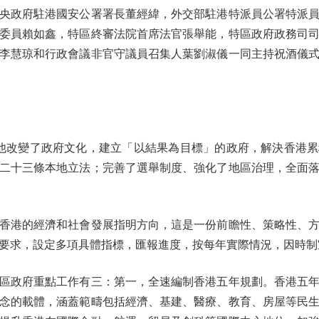
央政府駐港國安公署署長董經緯，外交部駐港特派員公署特派
委員賴如鑫，特區終審法院首席法官張舉能，特區政府政務司
李慧琼和行政會議非官守議員召集人葉劉淑儀一同主持祝酒儀
改變了政府文化，建立「以結果為目標」的政府，解決香港累
二十三條本地立法；完善了選舉制度、強化了地區治理，全面
港的經濟和社會發展指明方向，這是一份前瞻性、策略性、方
要求，設定多項具體指標，匯報進度，按每年實際情況，因時制
政府重點工作有三：第一，全速編制香港五年規劃。香港五年
念的載體，涵蓋範疇包括經濟、基建、醫療、教育、房屋等民