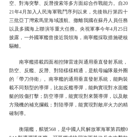
空、對海突擊、反潛搜索等多方面綜合作戰能力。自20
21年4月加入人民海軍戰鬥序列以來，先後執行第四十
三批亞丁灣索馬里海域護航、撤離我國在蘇丹人員任務
以及多國海上聯演等重大任務。央視軍事今年4月25日
披露，一外國軍艦曾接近我領海，南寧艦採取措施硬核
驅離。
南寧艦搭載四面相控陣雷達與通用垂直發射系統，
防空、反艦、反潛、對陸樣樣精通，是航母編隊最外圈
的「帶刀侍衛」。南寧艦的通用垂直發射系統，能夠裝
載不同類型的導彈，比如反艦導彈，能夠實現對水面艦
艇的毀傷打擊；防空導彈，能實現對來襲導彈，以及敵
方飛機的補充攔截；對陸導彈，能實現對敵岸火力的精
確制導。
衡陽艦，舷號568，是中國人民解放軍海軍第四艘0