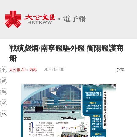
戰績彪炳/南寧艦驅外艦 衡陽艦護商
船
2026-06-30
大公報 A2：內地
分享