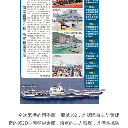
今次來港的南寧艦，舷號162，是我國自主研發建
造的052D型導彈驅逐艦，海軍的主力戰艦，具備區域防