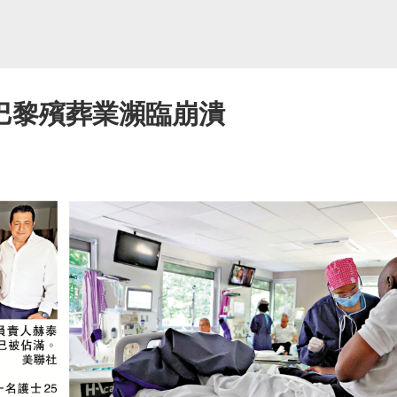
巴黎殯葬業瀕臨崩潰