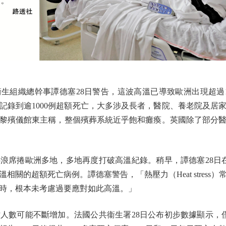
織總幹事譚德塞28日警告，這波高溫已導致歐洲出現超過1
記錄到逾1000例超額死亡，大多涉及長者，醫院、養老院及居
黎殯儀館東主稱，整個殯葬系統近乎飽和癱瘓。英國除了部分
捲歐洲多地，多地再度打破高溫紀錄。稍早，譚德塞28日在
溫相關的超額死亡病例。譚德塞警告，「熱壓力（Heat stres
時，根本未考慮過要應對如此高溫。」
可能不斷增加。法國公共衞生署28日公布初步數據顯示，僅2