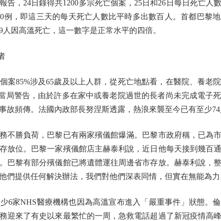
報告，24日錄得共1200多宗死亡個案，25日和26日每日死亡人數
1000例，即這三天的每天死亡人數比平時多出數百人。首都巴黎
09人因高溫死亡，這一數字是正常水平的四倍。
者
85%涉及65歲及以上人群，從死亡地點看，在醫院、養老
。當局警告，由於許多在家中或養老院過世的長者尚未完成電子
事故頻傳。法國內政部長努涅斯透露，熱浪來襲至今已有至少7
不勝負荷，巴黎已有兩家殯儀館爆滿。巴黎市政府稱，已為市
個存放位。巴黎一家殯儀館店主赫泰利說，近日他每天接到幾百
。巴黎有部分殯儀館已將遺體運往周邊省市存放。赫泰利說，
他們提供任何解決辦法，我們對他們深表同情，但實在無能為力
家NHS醫療機構也因為高溫宣布進入「嚴重事件」狀態。倫敦應
務迎來了有史以來最繁忙的一周，急救電話超過了新冠疫情高峰