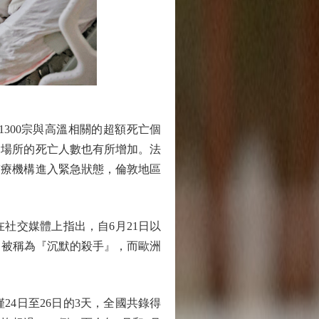
300宗與高溫相關的超額死亡個
家場所的死亡人數也有所增加。法
醫療機構進入緊急狀態，倫敦地區
社交媒體上指出，自6月21日以
s）常被稱為『沉默的殺手』，而歐洲
4日至26日的3天，全國共錄得