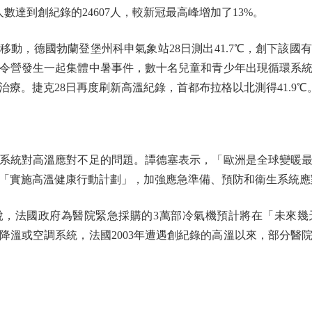
數達到創紀錄的24607人，較新冠最高峰增加了13%。
，德國勃蘭登堡州科申氣象站28日測出41.7℃，創下該國
令營發生一起集體中暑事件，數十名兒童和青少年出現循環系
療。捷克28日再度刷新高溫紀錄，首都布拉格以北測得41.9℃。
統對高溫應對不足的問題。譚德塞表示，「歐洲是全球變暖最
「實施高溫健康行動計劃」，加強應急準備、預防和衞生系統應
，法國政府為醫院緊急採購的3萬部冷氣機預計將在「未來幾
降溫或空調系統，法國2003年遭遇創紀錄的高溫以來，部分醫