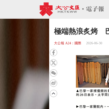
極端熱浪炙烤 
大公報 A24：國際
2026-06-30