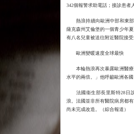
342個報警求助電話；接診患者人
熱浪持續向歐洲中部和東部移動
薩克森州艾倫堡的一個青少年夏
有八名兒童被送往附近醫院接受治
歐洲變暖速度全球最快
本輪熱浪再次暴露歐洲醫療系
水平的兩倍。」他呼籲歐洲各國
法國衞生部長里斯特28日說
浪。法國並非所有醫院病房都有
尚未完成改造。（綜合報道）