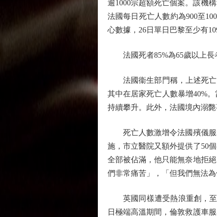
逾1000宗超額死亡個案。該機構
法國每日死亡人數約為900至
心數據，26日單日巴黎至少有1
法國死者85%為65歲以上長
法國衞生部門稱，上述死亡個案
其中在居家死亡人數暴增40%
持續攀升。此外，法國境內溺斃
死亡人數激增令法國殯儀服務
施，市立醫院又額外提供了50
全部被佔滿，他只能無奈地拒絕
們非常痛苦」，「但我們無法為
英國同樣遭受熱浪重創，至少6
日極端高溫期間，倫敦救護車服