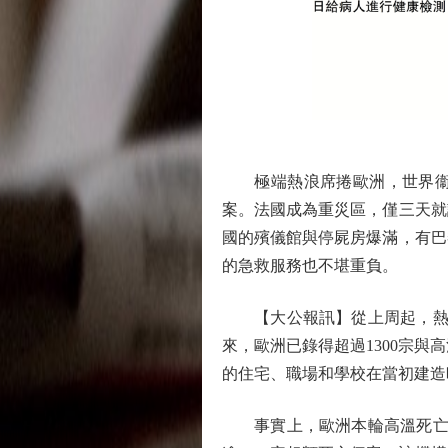
極端熱浪席捲歐洲，世界衞生組
案。法國成為重災區，僅三天就
國的殯儀館與停屍房爆滿，有巴
的急救服務也不堪重負。
【大公報訊】從上周起，熱浪席
來，歐洲已錄得超過1300宗與高
的住宅、職場和學校在當初建造
事實上，歐洲本輪高溫死亡人數