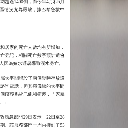
均超過1400例，而今年4月和5月
地區情況尤為嚴峻，據巴黎急救中
院和居家的死亡人數均有所增加，
死亡登記，相關死亡數字預計還會
4人因為嬉水避暑導致溺水身亡。
屬太平間增設了兩個臨時存放設
通諮詢電話，但其殯儀館的太平間
整個殯葬系統已飽和癱瘓，「家屬
。」
急部門29日表示，22日至28
期。該服務部門一周內接到了53