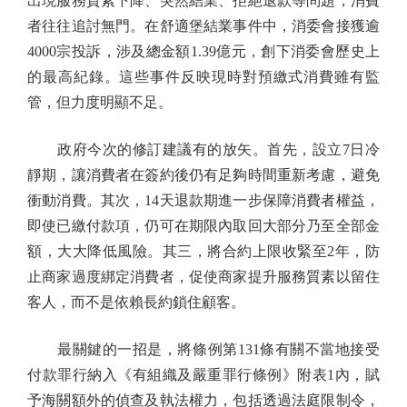
出現服務質素下降、突然結業、拒絕退款等問題，消費
者往往追討無門。在舒適堡結業事件中，消委會接獲逾
4000宗投訴，涉及總金額1.39億元，創下消委會歷史上
的最高紀錄。這些事件反映現時對預繳式消費雖有監
管，但力度明顯不足。
政府今次的修訂建議有的放矢。首先，設立7日冷
靜期，讓消費者在簽約後仍有足夠時間重新考慮，避免
衝動消費。其次，14天退款期進一步保障消費者權益，
即使已繳付款項，仍可在期限內取回大部分乃至全部金
額，大大降低風險。其三，將合約上限收緊至2年，防
止商家過度綁定消費者，促使商家提升服務質素以留住
客人，而不是依賴長約鎖住顧客。
最關鍵的一招是，將條例第131條有關不當地接受
付款罪行納入《有組織及嚴重罪行條例》附表1內，賦
予海關額外的偵查及執法權力，包括透過法庭限制令，