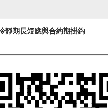
：冷靜期長短應與合約期掛鈎