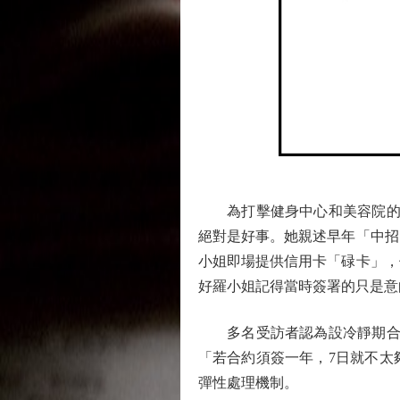
為打擊健身中心和美容院的不
絕對是好事。她親述早年「中招
小姐即場提供信用卡「碌卡」，
好羅小姐記得當時簽署的只是意
多名受訪者認為設冷靜期合理
「若合約須簽一年，7日就不太
彈性處理機制。