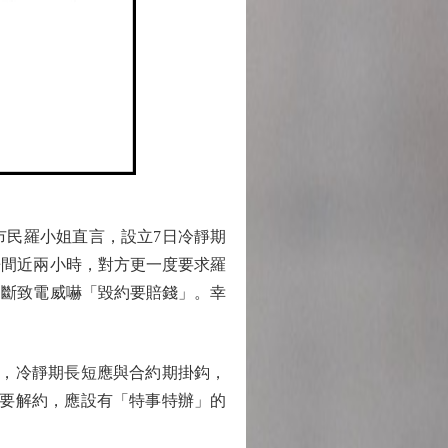
民羅小姐直言，設立7日冷靜期
房間近兩小時，對方更一度要求羅
不斷致電威嚇「毀約要賠錢」。幸
，冷靜期長短應與合約期掛鈎，
需要解約，應設有「特事特辦」的