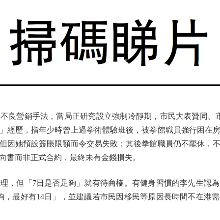
良營銷手法，當局正研究設立強制冷靜期，市民大表贊同。市
」經歷，指年少時曾上過拳術體驗班後，被拳館職員強行困在
但因她預設簽賬限額而令交易失敗；其後拳館職員仍不罷休，
向書而非正式合約，最終未有金錢損失。
，但「7日是否足夠」就有待商榷。有健身習慣的李先生認為
夠，最好有14日」，並建議若市民因移民等原因長時間不在港