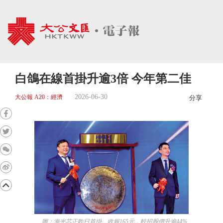
白鴿在線首掛升逾3倍 今年第二佳
2026-06-30
大公報 A20：經濟
分享
圖：海光芯正昨日首掛，收報165元，較招股價升逾44%。