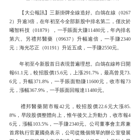
【大公報訊】三新掛牌全線造好。白鴿在線（0267
2）升逾3倍，在年初至今全部新股中排名第二，僅次於
曦智科技（01879），一手賬面大賺11480元，年內排名
第六。另禮邦醫藥（09637）升幅逾倍，一手賺2340
元；海光芯正（01191）升近五成，一手賺2550元。
年初至今新股首日表現普遍理想。白鴿在線昨日開
報61.1元，較招股價15.6元，上漲291.7%，最高曾見73.
6元，升幅371.8%，一手賬面勁賺11600元，收市報73
元，漲幅367.9%，一手賬面回報達11480元。
禮邦醫藥開市報42元，較招股價22.6元大漲85.
8%，早段股價整體向上，惟午後欠上升動力，收市報4
6元，漲幅103.5%，一手賺2340元。公司董事會主席兼
首席執行官夏國堯表示，公司從幾個簡單的辦公室發展